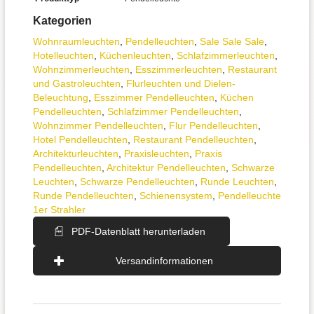
Kategorien
Wohnraum­leuchten
,
Pendel­leuchten
,
Sale Sale Sale
,
Hotelleuchten
,
Küchenleuchten
,
Schlafzimmer­leuchten
,
Wohnzimmer­leuchten
,
Esszimmer­­leuchten
,
Restaurant
und Gastroleuchten
,
Flurleuchten und Dielen-
Beleuchtung
,
Esszimmer Pendelleuchten
,
Küchen
Pendelleuchten
,
Schlafzimmer Pendelleuchten
,
Wohnzimmer Pendelleuchten
,
Flur Pendelleuchten
,
Hotel Pendelleuchten
,
Restaurant Pendelleuchten
,
Architektur­leuchten
,
Praxisleuchten
,
Praxis
Pendelleuchten
,
Architektur Pendelleuchten
,
Schwarze
Leuchten
,
Schwarze Pendelleuchten
,
Runde Leuchten
,
Runde Pendelleuchten
,
Schienensystem
,
Pendelleuchte
1er Strahler
PDF-Datenblatt herunterladen
Versandinformationen