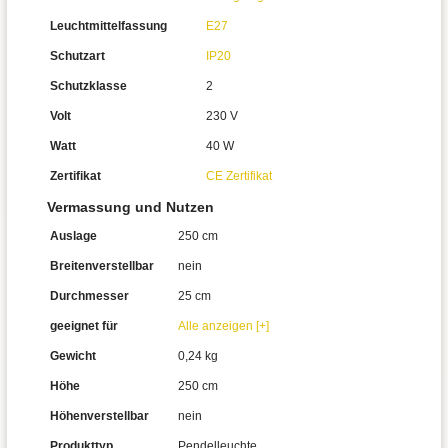
Leuchtmittelfassung
E27
Schutzart
IP20
Schutzklasse
2
Volt
230 V
Watt
40 W
Zertifikat
CE Zertifikat
Vermassung und Nutzen
Auslage
250 cm
Breitenverstellbar
nein
Durchmesser
25 cm
geeignet für
Alle anzeigen [+]
Gewicht
0,24 kg
Höhe
250 cm
Höhenverstellbar
nein
Produkttyp
Pendelleuchte