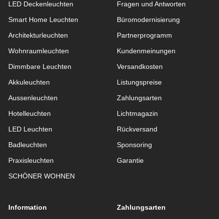
LED Deckenleuchten
Fragen und Antworten
Smart Home Leuchten
Büromodernisierung
Architekturleuchten
Partnerprogramm
Wohnraum­leuchten
Kundenmeinungen
Dimmbare Leuchten
Versandkosten
Akkuleuchten
Listungspreise
Aussen­leuchten
Zahlungsarten
Hotelleuchten
Lichtmagazin
LED Leuchten
Rückversand
Badleuchten
Sponsoring
Praxisleuchten
Garantie
SCHÖNER WOHNEN
Information
Zahlungsarten