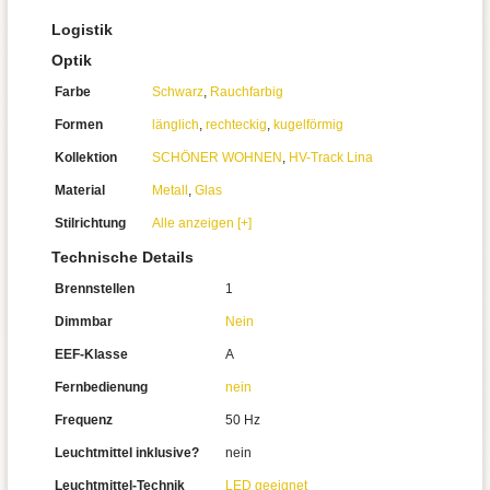
Logistik
Optik
Farbe
Schwarz
,
Rauchfarbig
Formen
länglich
,
rechteckig
,
kugelförmig
Kollektion
SCHÖNER WOHNEN
,
HV-Track Lina
Material
Metall
,
Glas
Stilrichtung
Alle anzeigen [+]
Technische Details
Brennstellen
1
Dimmbar
Nein
EEF-Klasse
A
Fernbedienung
nein
Frequenz
50 Hz
Leuchtmittel inklusive?
nein
Leuchtmittel-Technik
LED geeignet