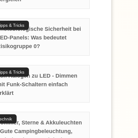
ipps & Tricks
hotobiologische Sicherheit bei
ED-Panels: Was bedeutet
isikogruppe 0?
ipps & Tricks
on Halogen zu LED - Dimmen
it Funk-Schaltern einfach
rklärt
echnik
ommer, Sterne & Akkuleuchten
 Gute Campingbeleuchtung,