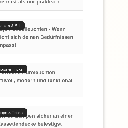
ehr ist als nur praktisch
esign & Stil
ojo-Pendelleuchten - Wenn
icht sich deinen Bedürfnissen
npasst
ipps & Tricks
chwarze Büroleuchten –
tilvoll, modern und funktional
ipps & Tricks
ie du Lampen sicher an einer
assettendecke befestigst