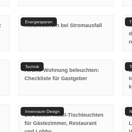
Energiesparen
T
:
Akkuleuchten bei Stromausfall
A
d
r
Technik
T
Airbnb-Wohnung beleuchten:
L
Checkliste für Gastgeber
I
k
Innenraum Design
N
Die besten Hotel-Tischleuchten
B
für Gästezimmer, Restaurant
L
und Lobby
V