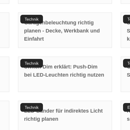
Technik
T
Garagenbeleuchtung richtig
S
planen - Decke, Werkbank und
S
Einfahrt
k
Technik
T
Switch-Dim erklärt: Push-Dim
G
bei LED-Leuchten richtig nutzen
S
Technik
E
LED-Bänder für indirektes Licht
K
richtig planen
s