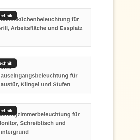
echnik
ussenküchenbeleuchtung für
rill, Arbeitsfläche und Essplatz
echnik
eine
auseingangsbeleuchtung für
austür, Klingel und Stufen
echnik
amingzimmerbeleuchtung für
onitor, Schreibtisch und
intergrund