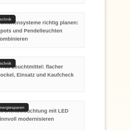
echnik
chienensysteme richtig planen:
pots und Pendelleuchten
ombinieren
echnik
X53 Leuchtmittel: flacher
ockel, Einsatz und Kaufcheck
nergiesparen
irchenbeleuchtung mit LED
innvoll modernisieren