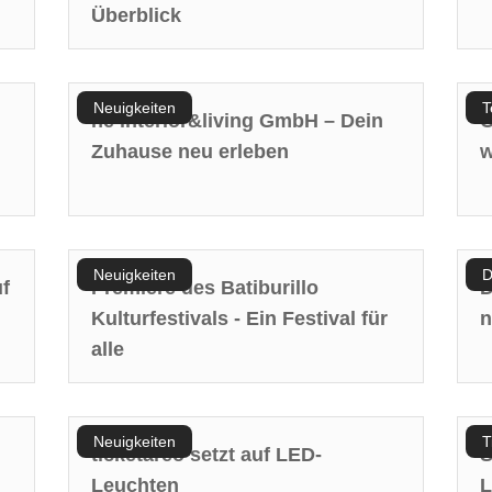
Überblick
Neuigkeiten
T
ne interior&living GmbH – Dein
C
Zuhause neu erleben
w
Neuigkeiten
D
f
Premiere des Batiburillo
D
Kulturfestivals - Ein Festival für
n
alle
Neuigkeiten
T
ticketareo setzt auf LED-
S
Leuchten
L