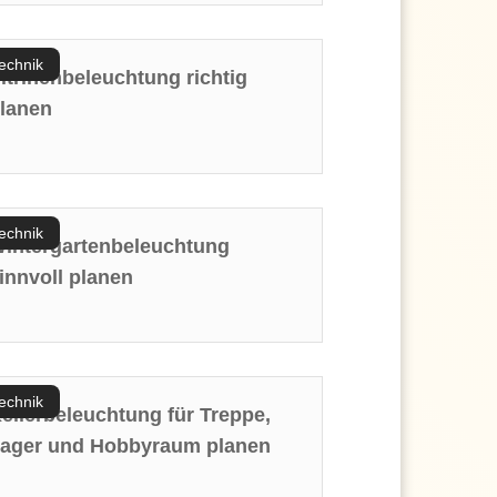
echnik
itrinenbeleuchtung richtig
lanen
echnik
intergartenbeleuchtung
innvoll planen
echnik
ellerbeleuchtung für Treppe,
ager und Hobbyraum planen