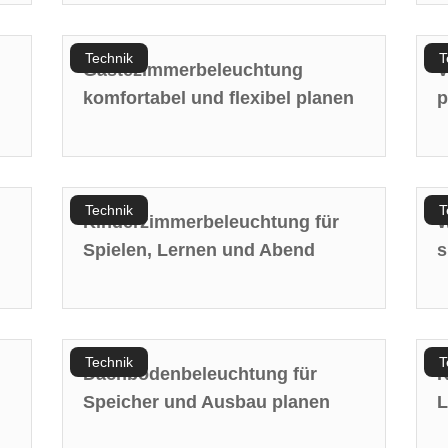
Technik
T
Gästezimmerbeleuchtung
V
komfortabel und flexibel planen
p
Technik
T
Kinderzimmerbeleuchtung für
W
Spielen, Lernen und Abend
s
Technik
T
Dachbodenbeleuchtung für
K
Speicher und Ausbau planen
L