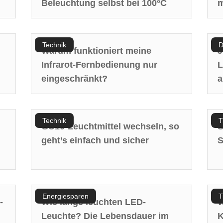
Beleuchtung selbst bei 100°C
m
Technik
D
Warum funktioniert meine
J
Infrarot-Fernbedienung nur
L
eingeschränkt?
a
Technik
T
GU10-Leuchtmittel wechseln, so
S
geht’s einfach und sicher
S
Energiesparen
T
-
Wie lange leuchten LED-
W
Leuchte? Die Lebensdauer im
K