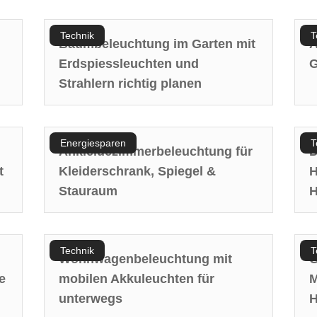
Technik
T
Baumbeleuchtung im Garten mit
A
Erdspiessleuchten und
G
Strahlern richtig planen
Energiesparen
T
Ankleidezimmerbeleuchtung für
D
t
Kleiderschrank, Spiegel &
H
Stauraum
H
Technik
T
Wohnwagenbeleuchtung mit
G
e
mobilen Akkuleuchten für
M
unterwegs
H