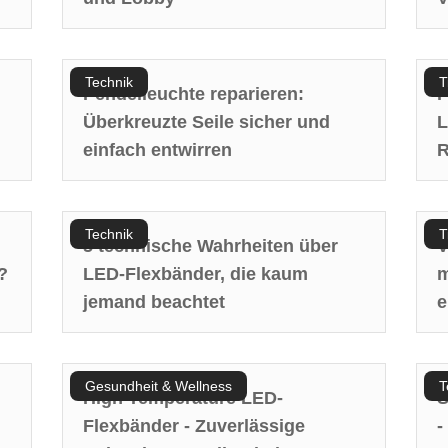
Technik
T
Pendelleuchte reparieren:
P
Überkreuzte Seile sicher und
L
einfach entwirren
R
Technik
T
5 technische Wahrheiten über
V
?
LED-Flexbänder, die kaum
m
jemand beachtet
e
Gesundheit & Wellness
T
High Temperature LED-
S
Flexbänder - Zuverlässige
-