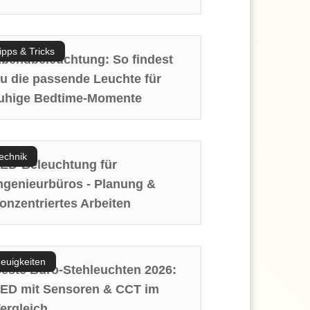
ipps & Tricks
bendbeleuchtung: So findest
u die passende Leuchte für
uhige Bedtime-Momente
echnik
ED-Beleuchtung für
ngenieurbüros - Planung &
onzentriertes Arbeiten
euigkeiten
este Büro-Stehleuchten 2026:
ED mit Sensoren & CCT im
ergleich