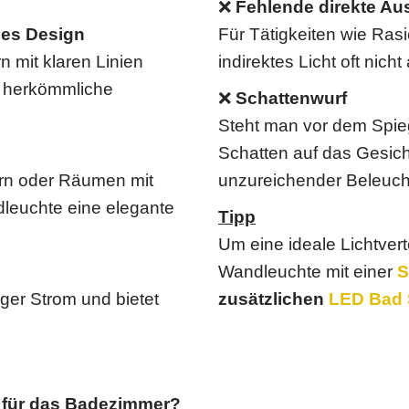
❌
Fehlende direkte Au
hes Design
Für Tätigkeiten wie Ras
mit klaren Linien
indirektes Licht oft nicht
ls herkömmliche
❌
Schattenwurf
Steht man vor dem Spieg
Schatten auf das Gesich
rn oder Räumen mit
unzureichender Beleuch
leuchte eine elegante
Tipp
Um eine ideale Lichtverte
Wandleuchte mit einer
S
ger Strom und bietet
zusätzlichen
LED Bad 
s für das Badezimmer?