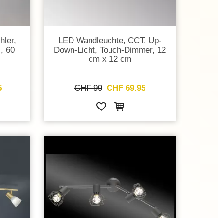
hler,
LED Wandleuchte, CCT, Up-
, 60
Down-Licht, Touch-Dimmer, 12
cm x 12 cm
5
CHF 99
CHF 69.95