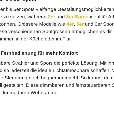
 1er bis 6er Spots vielfältige Gestaltungsmöglichkeite
te zu setzen, während
2er
und
3er Spots
ideal für Ar
können. Grössere Modelle wie
4er
,
5er
und 6er Spots
se verschiedenen Spotgrössen ermöglichen es dir, d
mmer, in der Küche oder im Flur.
 Fernbedienung für mehr Komfort
mbare Strahler und Spots die perfekte Lösung. Mit ihn
o jederzeit die ideale Lichtatmosphäre schaffen. V
die Steuerung noch bequemer macht. So kannst du 
ell gestalten. Diese dimmbaren und fernsteuerbaren 
deal für moderne Wohnräume.