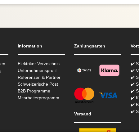
Information
Zahlungsarten
Vort
ten
Elektriker Verzeichnis
✔️ 
g
Unternehmensprofil
✔️ V
Referenzen & Partner
✔️ 
Schweizerische Post
✔️ S
B2B Programme
✔️ S
Mitarbeiterprogramm
✔️ K
✔️ 
✔️ S
Versand