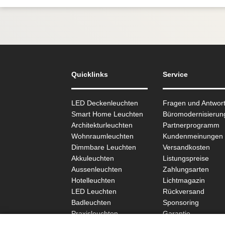
Quicklinks
Service
LED Deckenleuchten
Fragen und Antwor
Smart Home Leuchten
Büromodernisierun
Architekturleuchten
Partnerprogramm
Wohnraum­leuchten
Kundenmeinungen
Dimmbare Leuchten
Versandkosten
Akkuleuchten
Listungspreise
Aussen­leuchten
Zahlungsarten
Hotelleuchten
Lichtmagazin
LED Leuchten
Rückversand
Badleuchten
Sponsoring
Praxisleuchten
Garantie
SCHÖNER WOHNEN