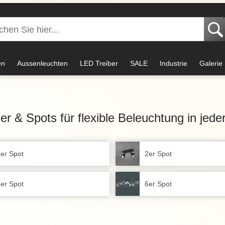
en
Aussenleuchten
LED Treiber
SALE
Industrie
Galerie
ler & Spots für flexible Beleuchtung in jede
er Spot
2er Spot
er Spot
6er Spot