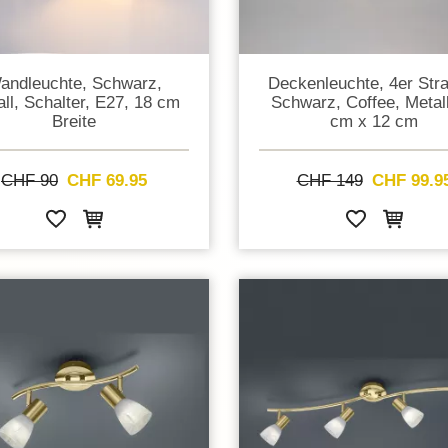
andleuchte, Schwarz,
Deckenleuchte, 4er Stra
ll, Schalter, E27, 18 cm
Schwarz, Coffee, Metall
Breite
cm x 12 cm
CHF 90
CHF 69.95
CHF 149
CHF 99.9