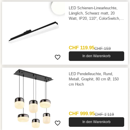
LED Schienen-Linearleuchte,
Länglich, Schwarz matt, 20
Watt, IP20, 110°, ColorSwitch,
60,2 x 3,3 cm, 4000 Kelvin,
2400 Lumen
CHF 119.95
CHF 159
In den Warenkorb
LED Pendelleuchte, Rund,
Metall, Graphit, 80 cm Ø, 150
cm Hoch
CHF 999.95
CHF 1'119
In den Warenkorb