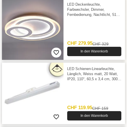
LED Deckenleuchte,
Farbwechsler, Dimmer,
Fernbedienung, Nachtlicht, 51
cm Ø
CHF 279.95
CHF 329
In den Warenkorb
LED Schienen-Linearleuchte,
Länglich, Weiss matt, 20 Watt,
IP20, 110°, 60,5 x 3,4 cm, 3000
Kelvin, 2200 Lumen
CHF 119.95
CHF 159
In den Warenkorb