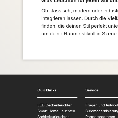
Glas Leuchten für jeden Stil u
Ob klassisch, modern oder industr
integrieren lassen. Durch die Vie
finden, die deinen Stil perfekt un
um deine Räume stilvoll in Szene
Quicklinks
Service
LED Deckenleuchten
Fragen und Antwor
Smart Home Leuchten
Büromodernisierun
Architekturleuchten
Partnerprogramm