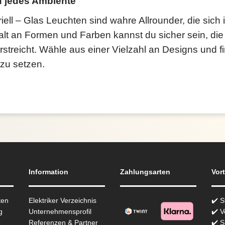
nd jedes Ambiente
iell – Glas Leuchten sind wahre Allrounder, die sic
lfalt an Formen und Farben kannst du sicher sein, d
terstreicht. Wähle aus einer Vielzahl an Designs und 
 zu setzen.
Information
Zahlungsarten
Vort
ten
Elektriker Verzeichnis
✔️ 
g
Unternehmensprofil
✔️ V
Referenzen & Partner
✔️ 