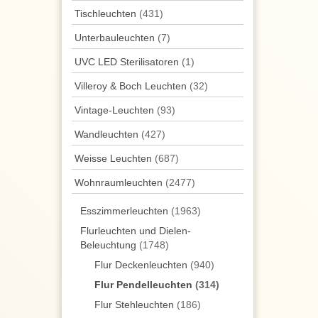
Tisch­leuchten
(431)
Unterbau­leuchten
(7)
UVC LED Sterilisatoren
(1)
Villeroy & Boch Leuchten
(32)
Vintage-Leuchten
(93)
Wand­leuchten
(427)
Weisse Leuchten
(687)
Wohnraum­leuchten
(2477)
Esszimmer­­leuchten
(1963)
Flurleuchten und Dielen-
Beleuchtung
(1748)
Flur Deckenleuchten
(940)
Flur Pendelleuchten
(314)
Flur Stehleuchten
(186)