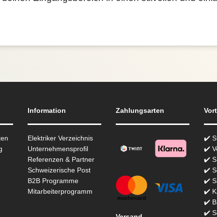
Information
Zahlungsarten
Vort
ten
Elektriker Verzeichnis
✔️ 
g
Unternehmensprofil
✔️ V
Referenzen & Partner
✔️ 
Schweizerische Post
✔️ S
B2B Programme
✔️ S
Mitarbeiterprogramm
✔️ K
✔️ 
✔️ S
Versand