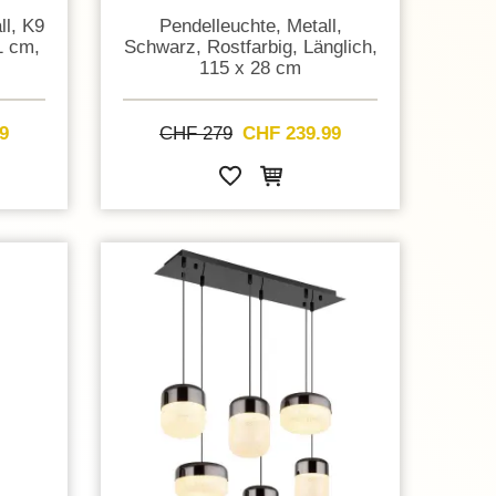
ll, K9
Pendelleuchte, Metall,
1 cm,
Schwarz, Rostfarbig, Länglich,
115 x 28 cm
9
CHF 279
CHF 239.99