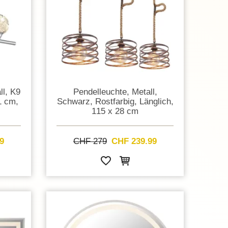
ll, K9
Pendelleuchte, Metall,
1 cm,
Schwarz, Rostfarbig, Länglich,
115 x 28 cm
9
CHF 279
CHF 239.99