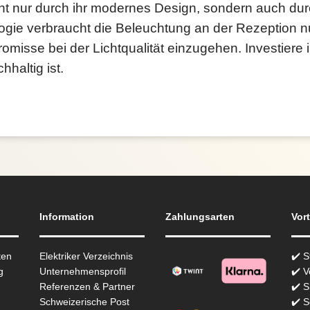
 nur durch ihr modernes Design, sondern auch durc
gie verbraucht die Beleuchtung an der Rezeption nu
misse bei der Lichtqualität einzugehen. Investiere 
hhaltig ist.
Information
Zahlungsarten
Vort
ten
Elektriker Verzeichnis
✔️ 
g
Unternehmensprofil
✔️ V
Referenzen & Partner
✔️ 
Schweizerische Post
✔️ S