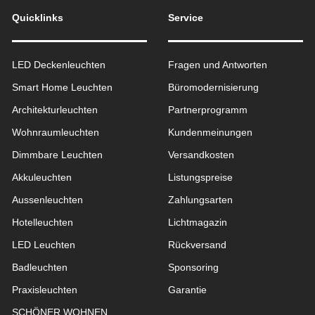
Quicklinks
Service
LED Deckenleuchten
Fragen und Antworten
Smart Home Leuchten
Büromodernisierung
Architekturleuchten
Partnerprogramm
Wohnraum­leuchten
Kundenmeinungen
Dimmbare Leuchten
Versandkosten
Akkuleuchten
Listungspreise
Aussen­leuchten
Zahlungsarten
Hotelleuchten
Lichtmagazin
LED Leuchten
Rückversand
Badleuchten
Sponsoring
Praxisleuchten
Garantie
SCHÖNER WOHNEN