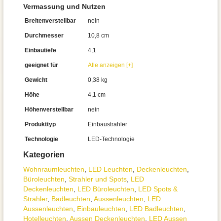
Vermassung und Nutzen
Breitenverstellbar
nein
Durchmesser
10,8 cm
Einbautiefe
4,1
geeignet für
Alle anzeigen [+]
Gewicht
0,38 kg
Höhe
4,1 cm
Höhenverstellbar
nein
Produkttyp
Einbaustrahler
Technologie
LED-Technologie
Kategorien
Wohnraum­leuchten
,
LED Leuchten
,
Decken­leuchten
,
Büroleuchten
,
Strahler und Spots
,
LED
Deckenleuchten
,
LED Büroleuchten
,
LED Spots &
Strahler
,
Badleuchten
,
Aussen­leuchten
,
LED
Aussenleuchten
,
Einbauleuchten
,
LED Badleuchten
,
Hotelleuchten
,
Aussen Deckenleuchten
,
LED Aussen