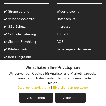
✔️ Stromsparend
Widerrufsrecht
✔️ Versandkostenfrei
Datenschutz
✔️ SSL-Schutz
Impressum
✔️ Schnelle Lieferung
Kontakt
✔️ Sichere Bezahlung
AGB
✔️ Käuferschutz
Batteriegesetzhinweise
✔️ B2B Programm
✔️ Schneller Support
Wir schätzen Ihre Privatsphäre
Wir verwenden Cookies für Analyse- und Marketingzwecke,
Onlinefachhandel in der Schweiz für Beleuchtung seit 2012 |
um Ihnen dadurch das beste Erlebnis auf dieser Seite zu
bieten.
Erstellt mit
peleides.io
Datenschutzerklärung
|
Einstellungen anpassen
Akzeptieren
Ablehnen
In den Warenkorb