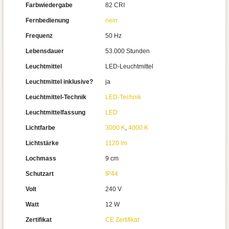
Farbwiedergabe
82 CRI
Fernbedienung
nein
Frequenz
50 Hz
Lebensdauer
53.000 Stunden
Leuchtmittel
LED-Leuchtmittel
Leuchtmittel inklusive?
ja
Leuchtmittel-Technik
LED-Technik
Leuchtmittelfassung
LED
Lichtfarbe
3000 K
,
4000 K
Lichtstärke
1120 lm
Lochmass
9 cm
Schutzart
IP44
Volt
240 V
Watt
12 W
Zertifikat
CE Zertifikat