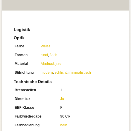
Logistik
Optik
Farbe
Weiss
Formen
rund
,
flach
Material
Aludruckguss
Stilrichtung
modern
,
schlicht
,
minimalistisch
Technische Details
Brennstellen
1
Dimmbar
Ja
EEF-Klasse
F
Farbwiedergabe
90 CRI
Fernbedienung
nein