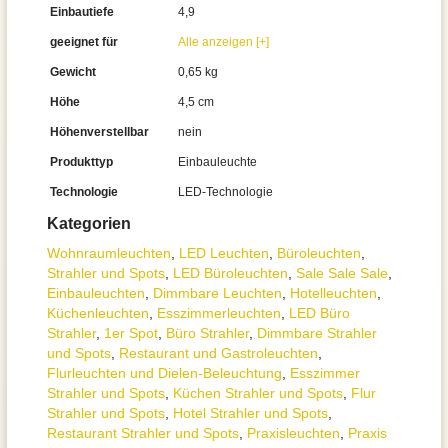
Einbautiefe
4,9
geeignet für
Alle anzeigen [+]
Gewicht
0,65 kg
Höhe
4,5 cm
Höhenverstellbar
nein
Produkttyp
Einbauleuchte
Technologie
LED-Technologie
Kategorien
Wohnraum­leuchten
,
LED Leuchten
,
Büroleuchten
,
Strahler und Spots
,
LED Büroleuchten
,
Sale Sale Sale
,
Einbauleuchten
,
Dimmbare Leuchten
,
Hotelleuchten
,
Küchenleuchten
,
Esszimmer­­leuchten
,
LED Büro
Strahler
,
1er Spot
,
Büro Strahler
,
Dimmbare Strahler
und Spots
,
Restaurant und Gastroleuchten
,
Flurleuchten und Dielen-Beleuchtung
,
Esszimmer
Strahler und Spots
,
Küchen Strahler und Spots
,
Flur
Strahler und Spots
,
Hotel Strahler und Spots
,
Restaurant Strahler und Spots
,
Praxisleuchten
,
Praxis