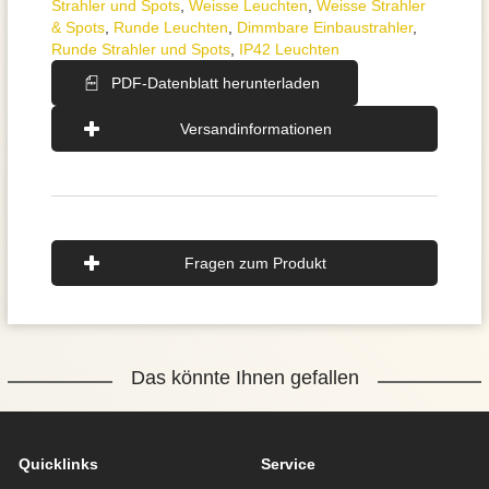
Strahler und Spots
,
Weisse Leuchten
,
Weisse Strahler
& Spots
,
Runde Leuchten
,
Dimmbare Einbaustrahler
,
Runde Strahler und Spots
,
IP42 Leuchten
PDF-Datenblatt herunterladen
Versandinformationen
Fragen zum Produkt
Das könnte Ihnen gefallen
Quicklinks
Service