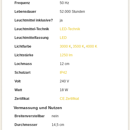
Frequenz
50 Hz
Lebensdauer
52.000 Stunden
Leuchtmittel inklusive?
ja
Leuchtmittel-Technik
LED-Technik
Leuchtmittelfassung
LED
Lichtfarbe
3000 K
,
3500 K
,
4000 K
Lichtstärke
1250 lm
Lochmass
12 cm
Schutzart
IP42
Volt
240 V
Watt
18 W
Zertifikat
CE Zertifikat
Vermassung und Nutzen
Breitenverstellbar
nein
Durchmesser
14,5 cm