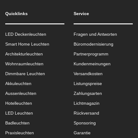
Quicklinks
Service
LED Deckenleuchten
Fragen und Antworten
Smart Home Leuchten
Büromodernisierung
Architekturleuchten
Partnerprogramm
Wohnraum­leuchten
Kundenmeinungen
Dimmbare Leuchten
Versandkosten
Akkuleuchten
Listungspreise
Aussen­leuchten
Zahlungsarten
Hotelleuchten
Lichtmagazin
LED Leuchten
Rückversand
Badleuchten
Sponsoring
Praxisleuchten
Garantie