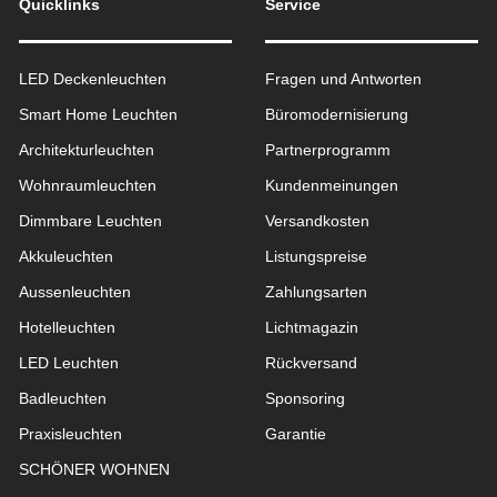
Quicklinks
Service
LED Deckenleuchten
Fragen und Antworten
Smart Home Leuchten
Büromodernisierung
Architekturleuchten
Partnerprogramm
Wohnraum­leuchten
Kundenmeinungen
Dimmbare Leuchten
Versandkosten
Akkuleuchten
Listungspreise
Aussen­leuchten
Zahlungsarten
Hotelleuchten
Lichtmagazin
LED Leuchten
Rückversand
Badleuchten
Sponsoring
Praxisleuchten
Garantie
SCHÖNER WOHNEN