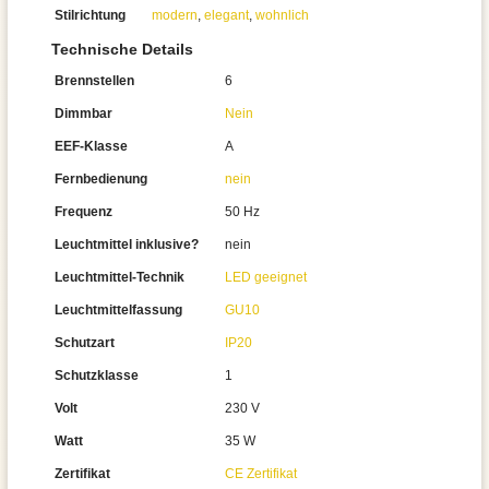
Stilrichtung
modern
,
elegant
,
wohnlich
Technische Details
Brennstellen
6
Dimmbar
Nein
EEF-Klasse
A
Fernbedienung
nein
Frequenz
50 Hz
Leuchtmittel inklusive?
nein
Leuchtmittel-Technik
LED geeignet
Leuchtmittelfassung
GU10
Schutzart
IP20
Schutzklasse
1
Volt
230 V
Watt
35 W
Zertifikat
CE Zertifikat