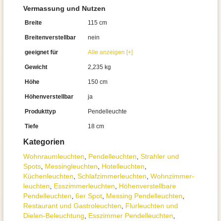
Vermassung und Nutzen
Breite
115 cm
Breitenverstellbar
nein
geeignet für
Alle anzeigen [+]
Gewicht
2,235 kg
Höhe
150 cm
Höhenverstellbar
ja
Produkttyp
Pendelleuchte
Tiefe
18 cm
Kategorien
Wohnraum­leuchten
,
Pendel­leuchten
,
Strahler und
Spots
,
Messingleuchten
,
Hotelleuchten
,
Küchenleuchten
,
Schlafzimmer­leuchten
,
Wohnzimmer­
leuchten
,
Esszimmer­­leuchten
,
Höhen­verstellbare
Pendelleuchten
,
6er Spot
,
Messing Pendelleuchten
,
Restaurant und Gastroleuchten
,
Flurleuchten und
Dielen-Beleuchtung
,
Esszimmer Pendelleuchten
,