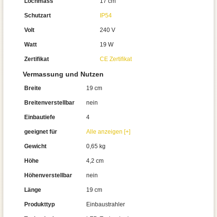
Lochmass
17 cm
Schutzart
IP54
Volt
240 V
Watt
19 W
Zertifikat
CE Zertifikat
Vermassung und Nutzen
Breite
19 cm
Breitenverstellbar
nein
Einbautiefe
4
geeignet für
Alle anzeigen [+]
Gewicht
0,65 kg
Höhe
4,2 cm
Höhenverstellbar
nein
Länge
19 cm
Produkttyp
Einbaustrahler