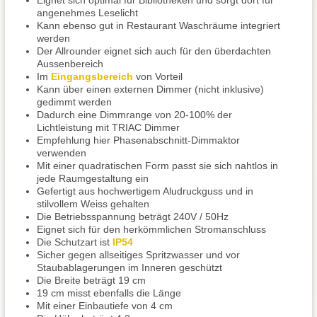
Eignet sich optimal für Bibliotheken und sorgt dort für
angenehmes Leselicht
Kann ebenso gut in Restaurant Waschräume integriert
werden
Der Allrounder eignet sich auch für den überdachten
Aussenbereich
Im
Eingangsbereich
von Vorteil
Kann über einen externen Dimmer (nicht inklusive)
gedimmt werden
Dadurch eine Dimmrange von 20-100% der
Lichtleistung mit TRIAC Dimmer
Empfehlung hier Phasenabschnitt-Dimmaktor
verwenden
Mit einer quadratischen Form passt sie sich nahtlos in
jede Raumgestaltung ein
Gefertigt aus hochwertigem Aludruckguss und in
stilvollem Weiss gehalten
Die Betriebsspannung beträgt 240V / 50Hz
Eignet sich für den herkömmlichen Stromanschluss
Die Schutzart ist
IP54
Sicher gegen allseitiges Spritzwasser und vor
Staubablagerungen im Inneren geschützt
Die Breite beträgt 19 cm
19 cm misst ebenfalls die Länge
Mit einer Einbautiefe von 4 cm