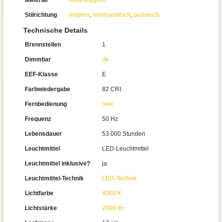
Material
Aludruckguss
Stilrichtung
modern
,
minimalistisch
,
puristisch
Technische Details
Brennstellen
1
Dimmbar
Ja
EEF-Klasse
E
Farbwiedergabe
82 CRI
Fernbedienung
nein
Frequenz
50 Hz
Lebensdauer
53.000 Stunden
Leuchtmittel
LED-Leuchtmittel
Leuchtmittel inklusive?
ja
Leuchtmittel-Technik
LED-Technik
Lichtfarbe
4000 K
Lichtstärke
2000 lm