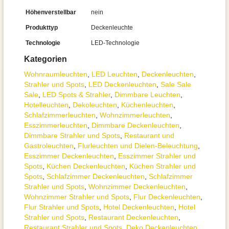
Höhenverstellbar
nein
Produkttyp
Deckenleuchte
Technologie
LED-Technologie
Kategorien
Wohnraum­leuchten
,
LED Leuchten
,
Decken­leuchten
,
Strahler und Spots
,
LED Deckenleuchten
,
Sale Sale
Sale
,
LED Spots & Strahler
,
Dimmbare Leuchten
,
Hotelleuchten
,
Dekoleuchten
,
Küchenleuchten
,
Schlafzimmer­leuchten
,
Wohnzimmer­leuchten
,
Esszimmer­­leuchten
,
Dimmbare Deckenleuchten
,
Dimmbare Strahler und Spots
,
Restaurant und
Gastroleuchten
,
Flurleuchten und Dielen-Beleuchtung
,
Esszimmer Deckenleuchten
,
Esszimmer Strahler und
Spots
,
Küchen Deckenleuchten
,
Küchen Strahler und
Spots
,
Schlafzimmer Deckenleuchten
,
Schlafzimmer
Strahler und Spots
,
Wohnzimmer Deckenleuchten
,
Wohnzimmer Strahler und Spots
,
Flur Deckenleuchten
,
Flur Strahler und Spots
,
Hotel Deckenleuchten
,
Hotel
Strahler und Spots
,
Restaurant Deckenleuchten
,
Restaurant Strahler und Spots
,
Deko Deckenleuchten
,