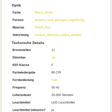
Optik
Farbe
Weiss
,
Nickel
Formen
länglich
,
rund
,
gebogen
,
kugelförmig
Material
Metall
,
Glas
Stilrichtung
modern
,
dekorativ
,
zeitlos
,
attraktiv
Technische Details
Brennstellen
21
Dimmbar
Ja
EEF-Klasse
F
Farbwiedergabe
80 CRI
Fernbedienung
nein
Frequenz
50 Hz
Lebensdauer
30.000 Stunden
Leuchtmittel
LED-Leuchtmittel
Leuchtmittel inklusive?
ja