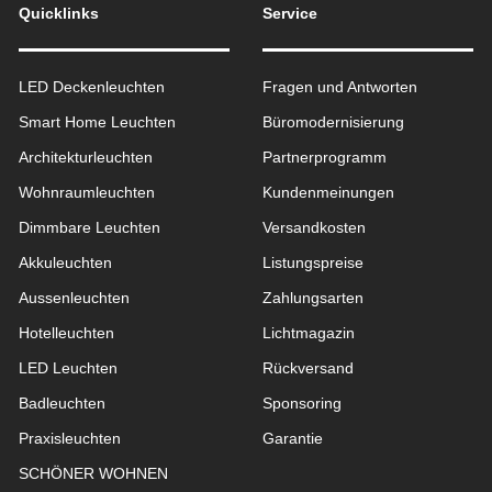
Quicklinks
Service
LED Deckenleuchten
Fragen und Antworten
Smart Home Leuchten
Büromodernisierung
Architekturleuchten
Partnerprogramm
Wohnraum­leuchten
Kundenmeinungen
Dimmbare Leuchten
Versandkosten
Akkuleuchten
Listungspreise
Aussen­leuchten
Zahlungsarten
Hotelleuchten
Lichtmagazin
LED Leuchten
Rückversand
Badleuchten
Sponsoring
Praxisleuchten
Garantie
SCHÖNER WOHNEN