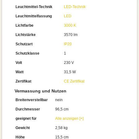
Leuchtmittel-Technik
LED-Technik
Leuchtmittelfassung
LED
Lichtfarbe
3000 K
Lichtstärke
3570 lm
Schutzart
IP20
Schutzklasse
1
Volt
230 V
Watt
31,5 W
Zertifikat
CE Zertifikat
Vermassung und Nutzen
Breitenverstellbar
nein
Durchmesser
96,5 cm
geeignet für
Alle anzeigen [+]
Gewicht
2,58 kg
Höhe
15,5 cm