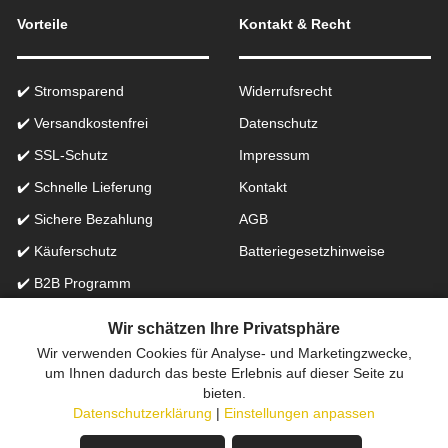
Vorteile
Kontakt & Recht
✔️ Stromsparend
Widerrufsrecht
✔️ Versandkostenfrei
Datenschutz
✔️ SSL-Schutz
Impressum
✔️ Schnelle Lieferung
Kontakt
✔️ Sichere Bezahlung
AGB
✔️ Käuferschutz
Batteriegesetzhinweise
✔️ B2B Programm
✔️ Schneller Support
Wir schätzen Ihre Privatsphäre
Wir verwenden Cookies für Analyse- und Marketingzwecke,
Onlinefachhandel in der Schweiz für Beleuchtung seit 2012 |
um Ihnen dadurch das beste Erlebnis auf dieser Seite zu
bieten.
Erstellt mit
peleides.io
Datenschutzerklärung
|
Einstellungen anpassen