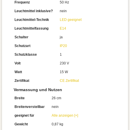
Frequenz
50 Hz
Leuchtmittel inklusive?
nein
Leuchtmittel-Technik
LED geeignet
Leuchtmittelfassung
E14
Schalter
ja
Schutzart
IP20
Schutzklasse
1
Volt
230 V
Watt
15 W
Zertifikat
CE Zertifikat
Vermassung und Nutzen
Breite
26 cm
Breitenverstellbar
nein
geeignet für
Alle anzeigen [+]
Gewicht
0,87 kg