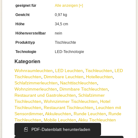
geeignet für
Alle anzeigen [+]
Gewicht
0,97 kg
Höhe
34,5 cm
Höhenverstellbar
nein
Produkttyp
Tischleuchte
Technologie
LED-Technologie
Kategorien
Wohnraum­leuchten
,
LED Leuchten
,
Tisch­leuchten
,
LED
Tischleuchten
,
Dimmbare Leuchten
,
Hotelleuchten
,
Schlafzimmer­leuchten
,
Nachttisch­leuchten
,
Wohnzimmer­leuchten
,
Dimmbare Tischleuchten
,
Restaurant und Gastroleuchten
,
Schlafzimmer
Tischleuchten
,
Wohnzimmer Tischleuchten
,
Hotel
Tischleuchten
,
Restaurant Tischleuchten
,
Leuchten mit
Sensordimmer
,
Akkuleuchten
,
Runde Leuchten
,
Runde
Tischleuchten
,
Mobile Leuchten
,
Akku Tischleuchten
PDF-Datenblatt herunterladen