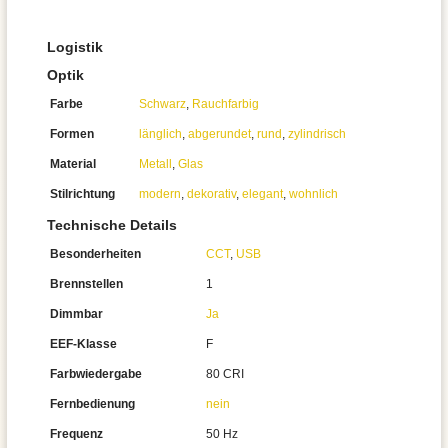
Logistik
Optik
Farbe
Schwarz
,
Rauchfarbig
Formen
länglich
,
abgerundet
,
rund
,
zylindrisch
Material
Metall
,
Glas
Stilrichtung
modern
,
dekorativ
,
elegant
,
wohnlich
Technische Details
Besonderheiten
CCT
,
USB
Brennstellen
1
Dimmbar
Ja
EEF-Klasse
F
Farbwiedergabe
80 CRI
Fernbedienung
nein
Frequenz
50 Hz