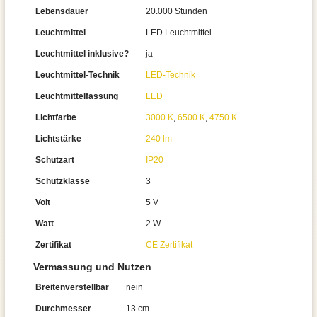
Lebensdauer
20.000 Stunden
Leuchtmittel
LED Leuchtmittel
Leuchtmittel inklusive?
ja
Leuchtmittel-Technik
LED-Technik
Leuchtmittelfassung
LED
Lichtfarbe
3000 K
,
6500 K
,
4750 K
Lichtstärke
240 lm
Schutzart
IP20
Schutzklasse
3
Volt
5 V
Watt
2 W
Zertifikat
CE Zertifikat
Vermassung und Nutzen
Breitenverstellbar
nein
Durchmesser
13 cm