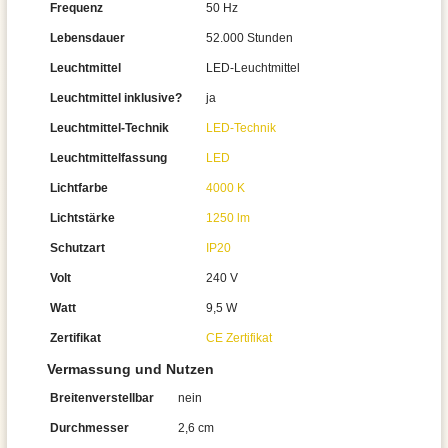
Frequenz
50 Hz
Lebensdauer
52.000 Stunden
Leuchtmittel
LED-Leuchtmittel
Leuchtmittel inklusive?
ja
Leuchtmittel-Technik
LED-Technik
Leuchtmittelfassung
LED
Lichtfarbe
4000 K
Lichtstärke
1250 lm
Schutzart
IP20
Volt
240 V
Watt
9,5 W
Zertifikat
CE Zertifikat
Vermassung und Nutzen
Breitenverstellbar
nein
Durchmesser
2,6 cm