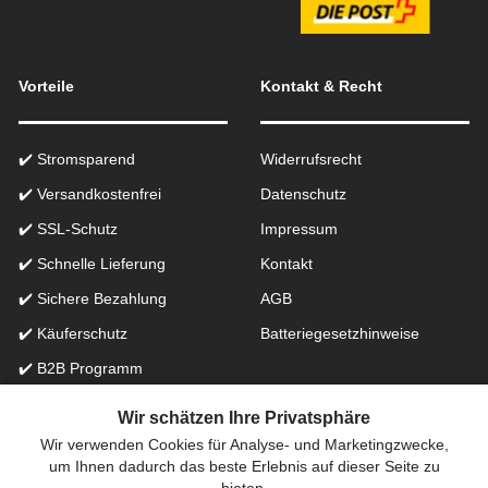
Vorteile
Kontakt & Recht
✔️ Stromsparend
Widerrufsrecht
✔️ Versandkostenfrei
Datenschutz
✔️ SSL-Schutz
Impressum
✔️ Schnelle Lieferung
Kontakt
✔️ Sichere Bezahlung
AGB
✔️ Käuferschutz
Batteriegesetzhinweise
✔️ B2B Programm
✔️ Schneller Support
Wir schätzen Ihre Privatsphäre
Wir verwenden Cookies für Analyse- und Marketingzwecke,
Onlinefachhandel in der Schweiz für Beleuchtung seit 2012 |
um Ihnen dadurch das beste Erlebnis auf dieser Seite zu