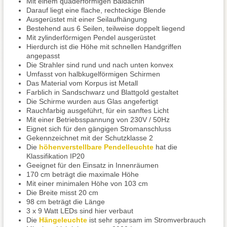
Mit einem quaderförmigen Baldachin
Darauf liegt eine flache, rechteckige Blende
Ausgerüstet mit einer Seilaufhängung
Bestehend aus 6 Seilen, teilweise doppelt liegend
Mit zylinderförmigen Pendel ausgerüstet
Hierdurch ist die Höhe mit schnellen Handgriffen
angepasst
Die Strahler sind rund und nach unten konvex
Umfasst von halbkugelförmigen Schirmen
Das Material vom Korpus ist Metall
Farblich in Sandschwarz und Blattgold gestaltet
Die Schirme wurden aus Glas angefertigt
Rauchfarbig ausgeführt, für ein sanftes Licht
Mit einer Betriebsspannung von 230V / 50Hz
Eignet sich für den gängigen Stromanschluss
Gekennzeichnet mit der Schutzklasse 2
Die
höhenverstellbare Pendelleuchte
hat die
Klassifikation IP20
Geeignet für den Einsatz in Innenräumen
170 cm beträgt die maximale Höhe
Mit einer minimalen Höhe von 103 cm
Die Breite misst 20 cm
98 cm beträgt die Länge
3 x 9 Watt LEDs sind hier verbaut
Die
Hängeleuchte
ist sehr sparsam im Stromverbrauch