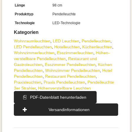
Länge
98 cm
Produkttyp
Pendelleuchte
Technologie
LED-Technologie
Kategorien
Wohnraum­leuchten
,
LED Leuchten
,
Pendel­leuchten
,
LED Pendelleuchten
,
Hotelleuchten
,
Küchenleuchten
,
Wohnzimmer­leuchten
,
Esszimmer­­leuchten
,
Höhen­
verstellbare Pendelleuchten
,
Restaurant und
Gastroleuchten
,
Esszimmer Pendelleuchten
,
Küchen
Pendelleuchten
,
Wohnzimmer Pendelleuchten
,
Hotel
Pendelleuchten
,
Restaurant Pendelleuchten
,
Praxisleuchten
,
Praxis Pendelleuchten
,
Pendelleuchte
3er Strahler
,
Höhenverstellbare Leuchten
PDF-Datenblatt herunterladen
Versandinformationen