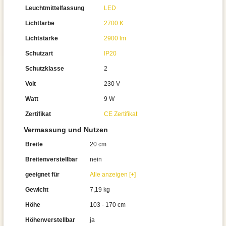
Leuchtmittelfassung
LED
Lichtfarbe
2700 K
Lichtstärke
2900 lm
Schutzart
IP20
Schutzklasse
2
Volt
230 V
Watt
9 W
Zertifikat
CE Zertifikat
Vermassung und Nutzen
Breite
20 cm
Breitenverstellbar
nein
geeignet für
Alle anzeigen [+]
Gewicht
7,19 kg
Höhe
103 - 170 cm
Höhenverstellbar
ja