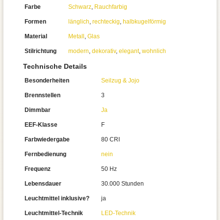
Farbe
Schwarz
,
Rauchfarbig
Formen
länglich
,
rechteckig
,
halbkugelförmig
Material
Metall
,
Glas
Stilrichtung
modern
,
dekorativ
,
elegant
,
wohnlich
Technische Details
Besonderheiten
Seilzug & Jojo
Brennstellen
3
Dimmbar
Ja
EEF-Klasse
F
Farbwiedergabe
80 CRI
Fernbedienung
nein
Frequenz
50 Hz
Lebensdauer
30.000 Stunden
Leuchtmittel inklusive?
ja
Leuchtmittel-Technik
LED-Technik