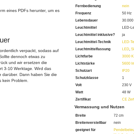
Sehr sparsam im Stromverb
Fernbedienung
nein
Mit einer Lichtleistung von
orm eines PDFs herunter, um es
Die hohe Lumenzahl sorgt f
Frequenz
50 Hz
.
Warmweisses Licht erhalten
Lebensdauer
30.000
80 CRI beträgt die Farbwie
Leuchtmittel
LED-Le
Das Farbspektrum sehen Sie 
Mit einer extrem hohen Le
Leuchtmittel inklusive?
ja
uer
Sie haben bei uns 5 Jahre Ga
Leuchtmittel-Technik
LED-Te
Bei Fragen, kontaktieren Sie
Leuchtmittelfassung
LED
,
S
Erkundigen Sie sich bei höh
 ordentlich verpackt, sodass auf
Wir freuen uns auf Ihre Anf
Sollte dennoch etwas zu
Lichtfarbe
3000 K
ück und wir ersetzen die
Lichtstärke
5600 l
ert 3-10 Werktage. Wird das
Schutzart
IP20
ie darüber. Dann haben Sie die
Schutzklasse
1
s kein Problem.
Volt
230 V
Watt
48 W
Zertifikat
CE Zert
Vermassung und Nutzen
Breite
72 cm
Breitenverstellbar
nein
geeignet für
Pendelbele