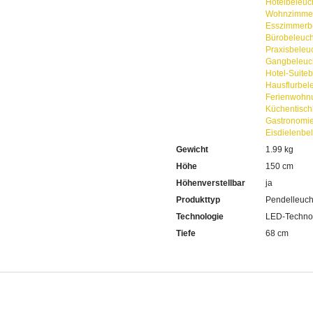
Hotelbeleuc
Wohnzimmer
Esszimmerb
Bürobeleuc
Praxisbeleu
Gangbeleuc
Hotel-Suite
Hausflurbel
Ferienwohn
Küchentisch
Gastronomi
Eisdielenbe
Gewicht
1.99 kg
Höhe
150 cm
Höhenverstellbar
ja
Produkttyp
Pendelleuch
Technologie
LED-Techno
Tiefe
68 cm