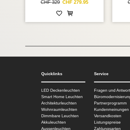
CHF 329
CHF 279.95
Quicklinks
Service
LED Deckenleuchten
Fragen und Antwor
Smart Home Leuchten
Büromodernisierun
Architekturleuchten
Partnerprogramm
Wohnraum­leuchten
Kundenmeinungen
Dimmbare Leuchten
Versandkosten
Akkuleuchten
Listungspreise
Aussen­leuchten
Zahlungsarten