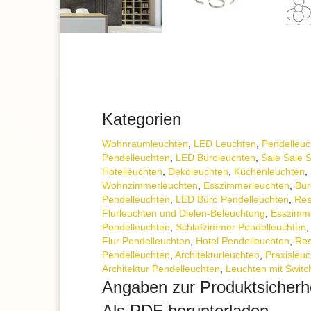
Kategorien
Wohnraum­leuchten
,
LED Leuchten
,
Pendel­leu
Pendelleuchten
,
LED Büroleuchten
,
Sale Sale 
Hotelleuchten
,
Dekoleuchten
,
Küchenleuchten
,
Wohnzimmer­leuchten
,
Esszimmer­­leuchten
,
Bür
Pendelleuchten
,
LED Büro Pendelleuchten
,
Res
Flurleuchten und Dielen-Beleuchtung
,
Esszimme
Pendelleuchten
,
Schlafzimmer Pendelleuchten
Flur Pendelleuchten
,
Hotel Pendelleuchten
,
Res
Pendelleuchten
,
Architektur­leuchten
,
Praxisleu
Architektur Pendelleuchten
,
Leuchten mit Swit
Angaben zur Produktsicherh
Als PDF herunterladen