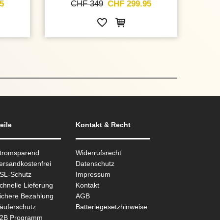
5
CHF 349
CHF 299.95
eile
Kontakt & Recht
Stromsparend
Widerrufsrecht
ersandkostenfrei
Datenschutz
SSL-Schutz
Impressum
chnelle Lieferung
Kontakt
ichere Bezahlung
AGB
äuferschutz
Batteriegesetzhinweise
B2B Programm