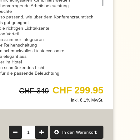
Einrichtungsstilen kombiniert werden
ne hervorragende Arbeitsbeleuchtung
euchte
nso passend, wie über dem Konferenzraumtisch
ls gut geeignet
ie richtigen Lichtakzente
on Vorteil
 Esszimmer integrieren
er Reihenschaltung
in schmuckvolles Lichtaccessoire
e elegant aus
er im Hotel
ein schmückendes Licht
 für die passende Beleuchtung
lls geeignet
 Wohnzimmer Anwendung finden
CHF 299.95
CHF 349
t einen Switch Dimmer integriert
3 Stufen variieren
inkl. 8.1% MwSt.
n normalen Wandschalter
m ersten Einschalten
r auch beim Lesen passend
gen optimale Lichtverhältnisse
d sofort wieder an, strahlt es mit einer Intensität
1
In den Warenkorb
es Licht