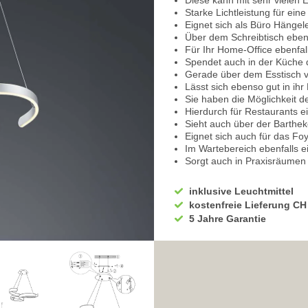
Diese kann mit sehr vielen 
Starke Lichtleistung für ei
Eignet sich als Büro Hängel
Über dem Schreibtisch ebe
Für Ihr Home-Office ebenfal
Spendet auch in der Küche d
Gerade über dem Esstisch v
Lässt sich ebenso gut in ihr
Sie haben die Möglichkeit d
Hierdurch für Restaurants e
Sieht auch über der Barthek
Eignet sich auch für das Foy
Im Wartebereich ebenfalls 
Sorgt auch in Praxisräumen
Für ein Wellness Spa ebenfa
Kann ebenso gut in Ihrem
inklusive Leuchtmittel
Der attraktive Allrounder ha
kostenfreie Lieferung CH
Die Helligkeit können Sie in 
5 Jahre Garantie
Leichte Steuerung über de
100 % volle Leuchtkraft bei
Beim Arbeiten, Kochen ode
Bietet an trüben, grauen Ta
Schalten Sie das Licht aus un
von 50%
An Spieleabenden ein wohlig