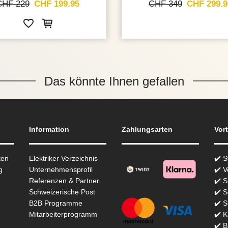
CHF 229
CHF 199.95
CHF 349
CHF 299.9
Das könnte Ihnen gefallen
Information
Zahlungsarten
Vort
ten
Elektriker Verzeichnis
✔️ 
g
Unternehmensprofil
✔️ V
Referenzen & Partner
✔️ 
Schweizerische Post
✔️ S
B2B Programme
✔️ S
Mitarbeiterprogramm
✔️ K
✔️ 