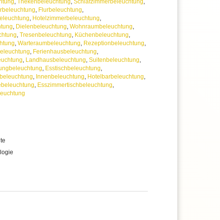
htung
,
Thekenbeleuchtung
,
Schlafzimmerbeleuchtung
,
beleuchtung
,
Flurbeleuchtung
,
eleuchtung
,
Hotelzimmerbeleuchtung
,
htung
,
Dielenbeleuchtung
,
Wohnraumbeleuchtung
,
chtung
,
Tresenbeleuchtung
,
Küchenbeleuchtung
,
htung
,
Warteraumbeleuchtung
,
Rezeptionbeleuchtung
,
beleuchtung
,
Ferienhausbeleuchtung
,
euchtung
,
Landhausbeleuchtung
,
Suitenbeleuchtung
,
ungbeleuchtung
,
Esstischbeleuchtung
,
beleuchtung
,
Innenbeleuchtung
,
Hotelbarbeleuchtung
,
ebeleuchtung
,
Esszimmertischbeleuchtung
,
leuchtung
te
logie