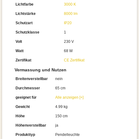
Lichtfarbe
3000 K
Lichtstärke
8000 lm
Schutzart
IP20
Schutzklasse
1
Volt
230 V
Watt
68 W
Zertifikat
CE Zertifikat
Vermassung und Nutzen
Breitenverstellbar
nein
Durchmesser
65 cm
geeignet für
Alle anzeigen [+]
Gewicht
4.99 kg
Höhe
150 cm
Höhenverstellbar
ja
Produkttyp
Pendelleuchte