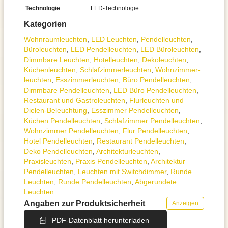
Technologie
LED-Technologie
Kategorien
Wohnraum­leuchten
,
LED Leuchten
,
Pendel­leuchten
,
Büroleuchten
,
LED Pendelleuchten
,
LED Büroleuchten
,
Dimmbare Leuchten
,
Hotelleuchten
,
Dekoleuchten
,
Küchenleuchten
,
Schlafzimmer­leuchten
,
Wohnzimmer­
leuchten
,
Esszimmer­­leuchten
,
Büro Pendelleuchten
,
Dimmbare Pendelleuchten
,
LED Büro Pendelleuchten
,
Restaurant und Gastroleuchten
,
Flurleuchten und
Dielen-Beleuchtung
,
Esszimmer Pendelleuchten
,
Küchen Pendelleuchten
,
Schlafzimmer Pendelleuchten
,
Wohnzimmer Pendelleuchten
,
Flur Pendelleuchten
,
Hotel Pendelleuchten
,
Restaurant Pendelleuchten
,
Deko Pendelleuchten
,
Architektur­leuchten
,
Praxisleuchten
,
Praxis Pendelleuchten
,
Architektur
Pendelleuchten
,
Leuchten mit Switchdimmer
,
Runde
Leuchten
,
Runde Pendelleuchten
,
Abgerundete
Leuchten
Angaben zur Produktsicherheit
Anzeigen
PDF-Datenblatt herunterladen