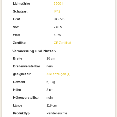
Lichtstärke
6500 lm
Schutzart
IP42
UGR
UGR<6
Volt
240 V
Watt
60 W
Zertifikat
CE Zertifikat
Vermassung und Nutzen
Breite
16 cm
Breitenverstellbar
nein
geeignet für
Alle anzeigen [+]
Gewicht
5,1 kg
Höhe
3 cm
Höhenverstellbar
nein
Länge
119 cm
Produkttyp
Pendelleuchte