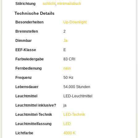
Stilrichtung
schlicht
,
minimalistisch
Technische Details
Besonderheiten
Up-Downlight
Brennstellen
2
Dimmbar
Ja
EEF-Klasse
E
Farbwiedergabe
83 CRI
Fernbedienung
nein
Frequenz
50 Hz
Lebensdauer
54.000 Stunden
Leuchtmittel
LED-Leuchtmittel
Leuchtmittel inklusive?
ja
Leuchtmittel-Technik
LED-Technik
Leuchtmittelfassung
LED
Lichtfarbe
4000 K