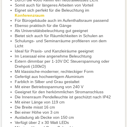
Durch die 4000 Kelvin ein neutralweisses Licht
Somit auch für längeres Arbeiten von Vorteil
Eignet sich perfekt für die Beleuchtung im
Konferenzraum
Für Bürogebäude auch im Aufenthaltsraum passend
Ebenso praktisch für die Gänge
Als Universitätsbeleuchtung gut geeignet
Bietet sich auch für Räumlichkeiten in Schulen an
Schulungs- und Seminarräume profitieren von dem
Licht
Ideal für Praxis- und Kanzleiräume geeignet
Im Lesesaal eine angenehme Beleuchtung
Extern dimmbar per 1-10V DC Steuerspannung oder
Drehpoti (100kO)
Mit klassische-moderner, rechteckiger Form
Gefertigt aus hochwertigem Aluminium
Farblich in Silber und Grau gestaltet
Mit einer Betriebsspannung von 240 V
Geeignet für den herkömmlichen Stromanschluss
Die Innenraum Pendelleuchte ist geschützt nach IP42
Mit einer Länge von 119 cm
Die Breite misst 16 cm
Bei einer Höhe von 3 cm
Ausladung ab Decke von 150 cm
Verfügt über 2 x 30 Watt LEDs