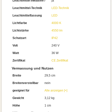
Leuchtmittel inklusive?
ja
Leuchtmittel-Technik
LED-Technik
Leuchtmittelfassung
LED
Lichtfarbe
4000 K
Lichtstärke
4550 lm
Schutzart
IP42
Volt
240 V
Watt
36 W
Zertifikat
CE Zertifikat
Vermassung und Nutzen
Breite
29,5 cm
Breitenverstellbar
nein
geeignet für
Alle anzeigen [+]
Gewicht
3,12 kg
Höhe
1 cm