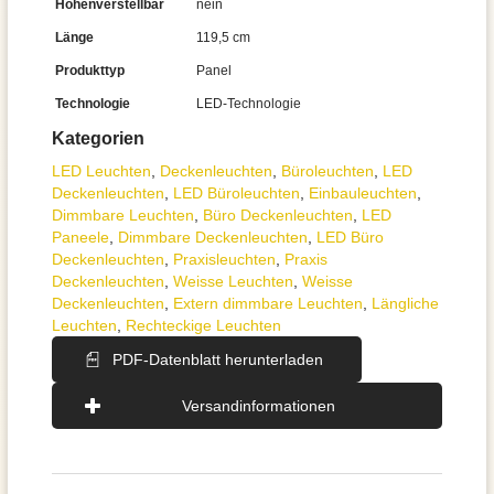
Höhenverstellbar
nein
Länge
119,5 cm
Produkttyp
Panel
Technologie
LED-Technologie
Kategorien
LED Leuchten
,
Decken­leuchten
,
Büroleuchten
,
LED
Deckenleuchten
,
LED Büroleuchten
,
Einbauleuchten
,
Dimmbare Leuchten
,
Büro Deckenleuchten
,
LED
Paneele
,
Dimmbare Deckenleuchten
,
LED Büro
Deckenleuchten
,
Praxisleuchten
,
Praxis
Deckenleuchten
,
Weisse Leuchten
,
Weisse
Deckenleuchten
,
Extern dimmbare Leuchten
,
Längliche
Leuchten
,
Rechteckige Leuchten
PDF-Datenblatt herunterladen
Versandinformationen