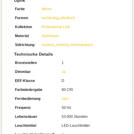
Optik
Farbe
Weiss
Formen
rechteckig
,
ultraflach
Kollektion
Professional Line
Material
Aluminium
Stilrichtung
modern
,
schlicht
,
minimalistisch
Technische Details
Brennstellen
1
Dimmbar
Ja
EEF-Klasse
D
Farbwiedergabe
80 CRI
Fernbedienung
nein
Frequenz
50 Hz
Lebensdauer
53.000 Stunden
Leuchtmittel
LED-Leuchtmittel