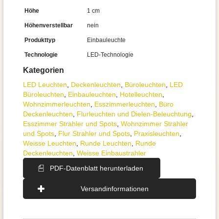
Höhe
1 cm
Höhenverstellbar
nein
Produkttyp
Einbauleuchte
Technologie
LED-Technologie
Kategorien
LED Leuchten
,
Decken­leuchten
,
Büroleuchten
,
LED
Büroleuchten
,
Einbauleuchten
,
Hotelleuchten
,
Wohnzimmer­leuchten
,
Esszimmer­­leuchten
,
Büro
Deckenleuchten
,
Flurleuchten und Dielen-Beleuchtung
,
Esszimmer Strahler und Spots
,
Wohnzimmer Strahler
und Spots
,
Flur Strahler und Spots
,
Praxisleuchten
,
Weisse Leuchten
,
Runde Leuchten
,
Runde
Deckenleuchten
,
Weisse Einbaustrahler
PDF-Datenblatt herunterladen
Versandinformationen