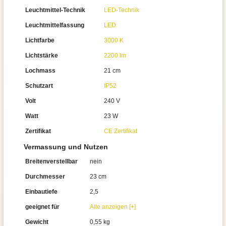
Leuchtmittel-Technik
LED-Technik
Leuchtmittelfassung
LED
Lichtfarbe
3000 K
Lichtstärke
2200 lm
Lochmass
21 cm
Schutzart
IP52
Volt
240 V
Watt
23 W
Zertifikat
CE Zertifikat
Vermassung und Nutzen
Breitenverstellbar
nein
Durchmesser
23 cm
Einbautiefe
2,5
geeignet für
Alle anzeigen [+]
Gewicht
0,55 kg