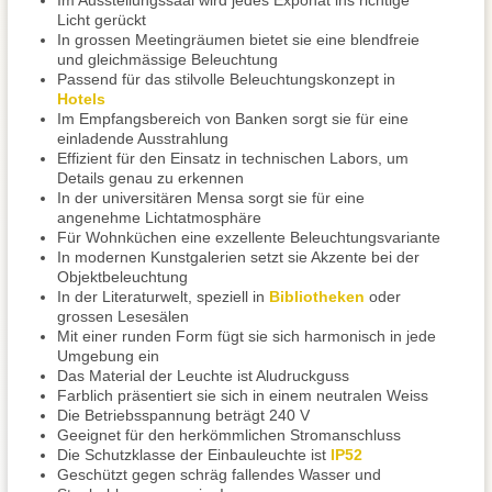
Im Ausstellungssaal wird jedes Exponat ins richtige
Licht gerückt
In grossen Meetingräumen bietet sie eine blendfreie
und gleichmässige Beleuchtung
Passend für das stilvolle Beleuchtungskonzept in
Hotels
Im Empfangsbereich von Banken sorgt sie für eine
einladende Ausstrahlung
Effizient für den Einsatz in technischen Labors, um
Details genau zu erkennen
In der universitären Mensa sorgt sie für eine
angenehme Lichtatmosphäre
Für Wohnküchen eine exzellente Beleuchtungsvariante
In modernen Kunstgalerien setzt sie Akzente bei der
Objektbeleuchtung
In der Literaturwelt, speziell in
Bibliotheken
oder
grossen Lesesälen
Mit einer runden Form fügt sie sich harmonisch in jede
Umgebung ein
Das Material der Leuchte ist Aludruckguss
Farblich präsentiert sie sich in einem neutralen Weiss
Die Betriebsspannung beträgt 240 V
Geeignet für den herkömmlichen Stromanschluss
Die Schutzklasse der Einbauleuchte ist
IP52
Geschützt gegen schräg fallendes Wasser und