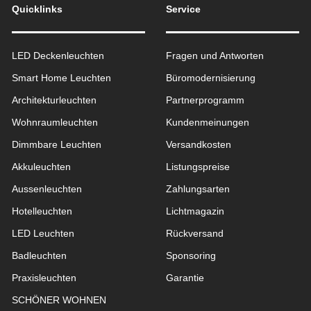
Quicklinks
Service
LED Deckenleuchten
Fragen und Antworten
Smart Home Leuchten
Büromodernisierung
Architekturleuchten
Partnerprogramm
Wohnraum­leuchten
Kundenmeinungen
Dimmbare Leuchten
Versandkosten
Akkuleuchten
Listungspreise
Aussen­leuchten
Zahlungsarten
Hotelleuchten
Lichtmagazin
LED Leuchten
Rückversand
Badleuchten
Sponsoring
Praxisleuchten
Garantie
SCHÖNER WOHNEN