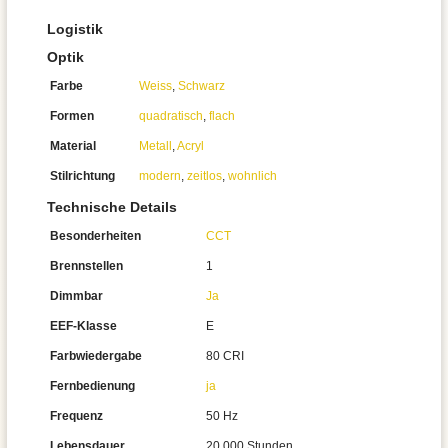
Logistik
Optik
Farbe
Weiss
,
Schwarz
Formen
quadratisch
,
flach
Material
Metall
,
Acryl
Stilrichtung
modern
,
zeitlos
,
wohnlich
Technische Details
Besonderheiten
CCT
Brennstellen
1
Dimmbar
Ja
EEF-Klasse
E
Farbwiedergabe
80 CRI
Fernbedienung
ja
Frequenz
50 Hz
Lebensdauer
20.000 Stunden