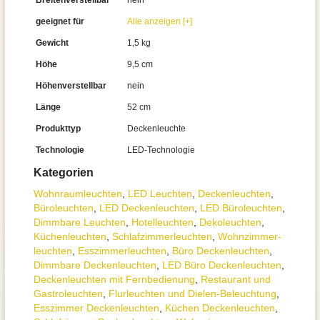
Breitenverstellbar
nein
geeignet für
Alle anzeigen [+]
Gewicht
1,5 kg
Höhe
9,5 cm
Höhenverstellbar
nein
Länge
52 cm
Produkttyp
Deckenleuchte
Technologie
LED-Technologie
Kategorien
Wohnraum­leuchten
,
LED Leuchten
,
Decken­leuchten
,
Büroleuchten
,
LED Deckenleuchten
,
LED Büroleuchten
,
Dimmbare Leuchten
,
Hotelleuchten
,
Dekoleuchten
,
Küchenleuchten
,
Schlafzimmer­leuchten
,
Wohnzimmer­
leuchten
,
Esszimmer­­leuchten
,
Büro Deckenleuchten
,
Dimmbare Deckenleuchten
,
LED Büro Deckenleuchten
,
Deckenleuchten mit Fernbedienung
,
Restaurant und
Gastroleuchten
,
Flurleuchten und Dielen-Beleuchtung
,
Esszimmer Deckenleuchten
,
Küchen Deckenleuchten
,