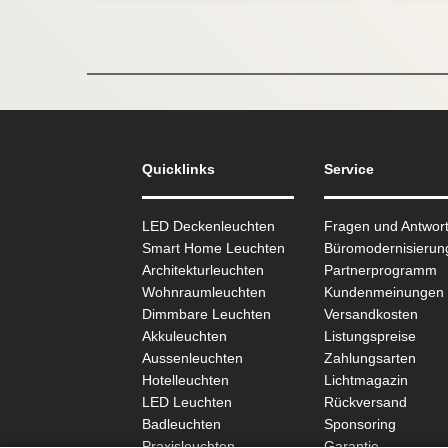
Quicklinks
Service
LED Deckenleuchten
Fragen und Antwor
Smart Home Leuchten
Büromodernisierun
Architekturleuchten
Partnerprogramm
Wohnraum­leuchten
Kundenmeinungen
Dimmbare Leuchten
Versandkosten
Akkuleuchten
Listungspreise
Aussen­leuchten
Zahlungsarten
Hotelleuchten
Lichtmagazin
LED Leuchten
Rückversand
Badleuchten
Sponsoring
Praxisleuchten
Garantie