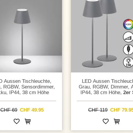
D Aussen Tischleuchte,
LED Aussen Tischleuch
, RGBW, Sensordimmer,
Grau, RGBW, Dimmer, 
ku, IP44, 38 cm Höhe
IP44, 38 cm Höhe,
2er
CHF 69
CHF 49.95
CHF 119
CHF 79.9