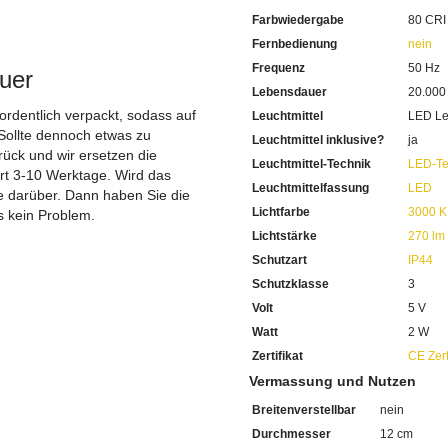
.
Mit einem Durchmesser von
Farbwiedergabe
80 CRI
1 x 2 Watt LED ist hier verb
Diese hat eine Lichtleistun
Fernbedienung
nein
Mit warmweissem Licht durc
Frequenz
50 Hz
uer
80 CRI misst die Farbwiede
Lebensdauer
20.000
Das Farbspektrum sehen Sie 
Mit 20.000 Stunden eine s
 ordentlich verpackt, sodass auf
Leuchtmittel
LED Le
Sie haben bei uns 5 Jahre Ga
Sollte dennoch etwas zu
Leuchtmittel inklusive?
ja
Bei Fragen, kontaktieren Sie
ück und wir ersetzen die
Leuchtmittel-Technik
LED-Te
Erkundigen Sie sich bei höh
ert 3-10 Werktage. Wird das
Wir freuen uns auf Ihre Anf
Leuchtmittelfassung
LED
ie darüber. Dann haben Sie die
Lichtfarbe
3000 K
s kein Problem.
Lichtstärke
270 lm
Schutzart
IP44
Schutzklasse
3
Volt
5 V
Watt
2 W
Zertifikat
CE Zert
Vermassung und Nutzen
Breitenverstellbar
nein
Durchmesser
12 cm