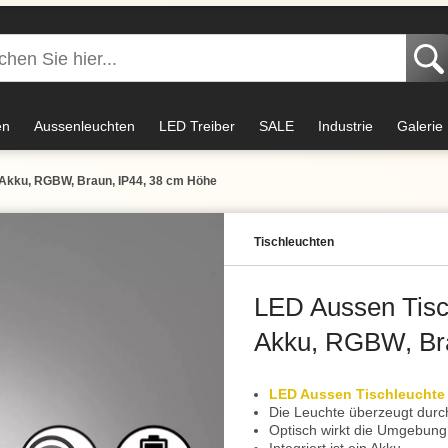
en
Aussenleuchten
LED Treiber
SALE
Industrie
Galerie
Akku, RGBW, Braun, IP44, 38 cm Höhe
Tisch­leuchten
LED Aussen Tisc
Akku, RGBW, Bra
LED Aussen Tischleuchte
Die Leuchte überzeugt durc
Optisch wirkt die Umgebung