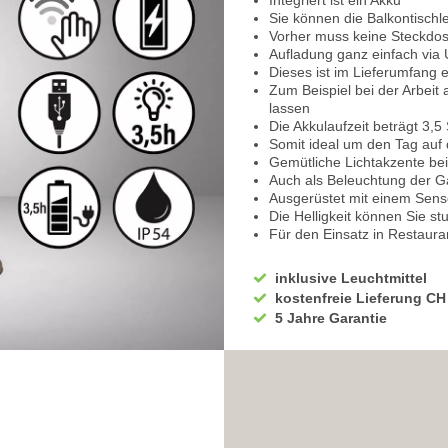
Integriert ist ein Akku
Sie können die Balkontischle
Vorher muss keine Steckdos
Aufladung ganz einfach via
Dieses ist im Lieferumfang 
Zum Beispiel bei der Arbei
lassen
Die Akkulaufzeit beträgt 3,5
Somit ideal um den Tag auf 
Gemütliche Lichtakzente bei
Auch als Beleuchtung der G
Ausgerüstet mit einem Sen
Die Helligkeit können Sie stu
Für den Einsatz in Restauran
In der Dämmerung an die Gä
Diese können dann die gewü
inklusive Leuchtmittel
Durch die Flexibilität begün
kostenfreie Lieferung CH
Volle Leuchtkraft zum Lese
5 Jahre Garantie
Tätigkeiten
Die Gästehausbeleuchtung sor
einladendes Flair
Ausspannen auf den Gartenm
Oder bei einem Cocktailemp
Ganz sanftes Licht bietet e
Ob zu Zweit oder auch mit F