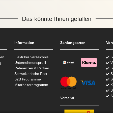
Das könnte Ihnen gefallen
Information
Zahlungsarten
Vort
ten
Elektriker Verzeichnis
✔️ 
g
Unternehmensprofil
✔️ V
Referenzen & Partner
✔️ 
Schweizerische Post
✔️ S
B2B Programme
✔️ S
Mitarbeiterprogramm
✔️ K
✔️ 
✔️ S
Versand