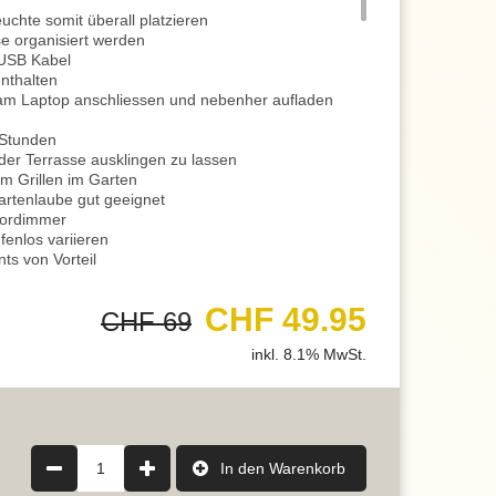
uchte somit überall platzieren
e organisiert werden
 USB Kabel
enthalten
t am Laptop anschliessen und nebenher aufladen
 Stunden
der Terrasse ausklingen zu lassen
m Grillen im Garten
artenlaube gut geeignet
sordimmer
fenlos variieren
ts von Vorteil
ste austeilen
nschte Lichteinstellung vornehmen
CHF 49.95
CHF 69
stigen Sie das Zufriedenheitsgefühl
n, Schreiben, Essen zubereiten oder anderen
inkl. 8.1% MwSt.
gt mit einer eher mittleren Helligkeit für ein
obiliar und einfach den ruhigen Abend geniessen
fang für die passende Lichtstimmung sorgen
ine romantische Atmosphäre
1
In den Warenkorb
reunden und der Familie, das Licht schmeichelt