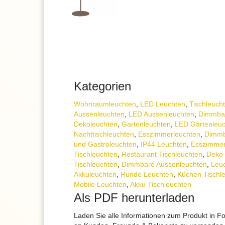
Kategorien
Wohnraum­leuchten
,
LED Leuchten
,
Tisch­leuch
Aussen­leuchten
,
LED Aussenleuchten
,
Dimmba
Dekoleuchten
,
Gartenleuchten
,
LED Gartenleu
Nachttisch­leuchten
,
Esszimmer­­leuchten
,
Dimmb
und Gastroleuchten
,
IP44 Leuchten
,
Esszimmer
Tischleuchten
,
Restaurant Tischleuchten
,
Deko 
Tischleuchten
,
Dimmbare Aussenleuchten
,
Leu
Akkuleuchten
,
Runde Leuchten
,
Küchen Tischl
Mobile Leuchten
,
Akku Tischleuchten
Als PDF herunterladen
Laden Sie alle Informationen zum Produkt in F