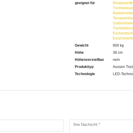
geeignet für
Restaurantb
Tischbeleuc
Badezimmer
Terrassenbe
Outdoorbel
Tischbeleuc
Küchentisch
Esszimmerti
Gewicht
800 kg
Höhe
38 cm
Höhenverstellbar
nein
Produkttyp
Aussen Tisc
Technologie
LED-Techno