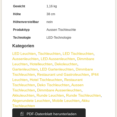
Gewicht
1,16 kg
Höhe
38 cm
Höhenverstellbar
nein
Produkttyp
Aussen Tischleuchte
Technologie
LED-Technologie
Kategorien
LED Leuchten
,
Tisch­leuchten
,
LED Tischleuchten
,
Aussen­leuchten
,
LED Aussenleuchten
,
Dimmbare
Leuchten
,
Hotelleuchten
,
Dekoleuchten
,
Gartenleuchten
,
LED Gartenleuchten
,
Dimmbare
Tischleuchten
,
Restaurant und Gastroleuchten
,
IP44
Leuchten
,
Hotel Tischleuchten
,
Restaurant
Tischleuchten
,
Deko Tischleuchten
,
Aussen
Tischleuchten
,
Dimmbare Aussenleuchten
,
Akkuleuchten
,
Runde Leuchten
,
Runde Tischleuchten
,
Abgerundete Leuchten
,
Mobile Leuchten
,
Akku
Tischleuchten
PDF-Datenblatt herunterladen