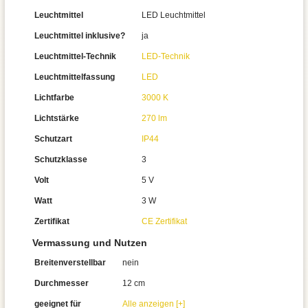
Leuchtmittel
LED Leuchtmittel
Leuchtmittel inklusive?
ja
Leuchtmittel-Technik
LED-Technik
Leuchtmittelfassung
LED
Lichtfarbe
3000 K
Lichtstärke
270 lm
Schutzart
IP44
Schutzklasse
3
Volt
5 V
Watt
3 W
Zertifikat
CE Zertifikat
Vermassung und Nutzen
Breitenverstellbar
nein
Durchmesser
12 cm
geeignet für
Alle anzeigen [+]