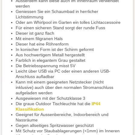
Ausserdem kann diese auch im Innenraum verwendet
werden
Geniessen Sie ein Schaumbad in herrlicher
Lichtstimmung
Oder am Whirlpool im Garten ein tolles Lichtaccessoire
Für einen sicheren Stand sorgt der runde Fuss
Dieser ist ganz flach
Mit einem filigranen Hals
Dieser hat eine Röhrenform
In konischer Form ist der Schirm geformt
Aus hochwertigem Metall hergestellt
Farblich in elegantem Grau gestaltet
Die Betriebsspannung misst 5V
Leicht über USB via PC oder einen anderen USB-
Anschluss aufladbar
Kann mit einem geeigneten Netzstecker (nicht
inklusive) auch über den normalen Stromanschluss
aufgeladen werden
Ausgewiesen mit der Schutzklasse 3
Die graue Outdoor Tischleuchte hat die
IP44
Klassifikation
Geeignet für Aussenbereiche, Indoorbereich und
Nassräume
Gegen allseitiges Spritzwasser geschützt
Mit Schutz vor Staubablagerungen (<1mm) im Inneren