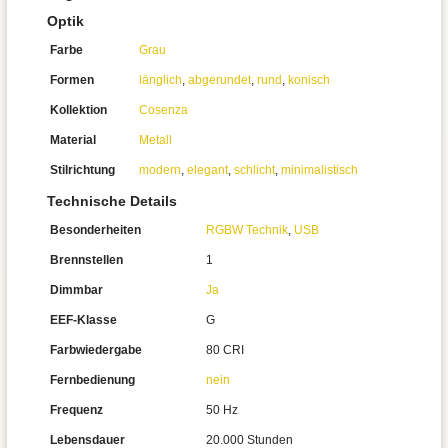
Optik
Farbe
Grau
Formen
länglich
,
abgerundet
,
rund
,
konisch
Kollektion
Cosenza
Material
Metall
Stilrichtung
modern
,
elegant
,
schlicht
,
minimalistisch
Technische Details
Besonderheiten
RGBW Technik
,
USB
Brennstellen
1
Dimmbar
Ja
EEF-Klasse
G
Farbwiedergabe
80 CRI
Fernbedienung
nein
Frequenz
50 Hz
Lebensdauer
20.000 Stunden