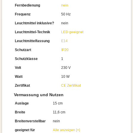
Fernbedienung
nein
Frequenz
50 Hz
Leuchtmittel inklusive?
nein
Leuchtmittel-Technik
LED geeignet
Leuchtmittelfassung
E14
Schutzart
IP20
Schutzklasse
1
Volt
230 V
Watt
10 W
Zertifikat
CE Zertifikat
Vermassung und Nutzen
Auslage
15 cm
Breite
11,6 cm
Breitenverstellbar
nein
geeignet für
Alle anzeigen [+]