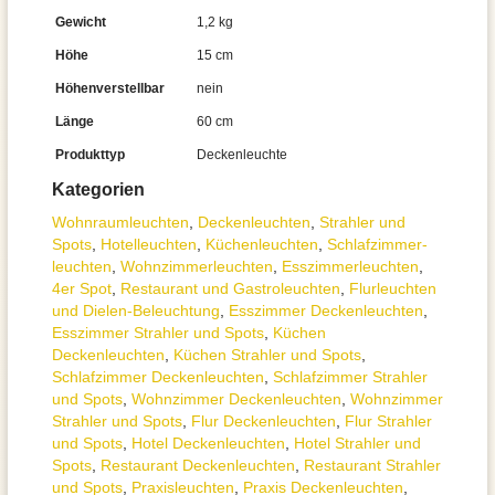
Gewicht
1,2 kg
Höhe
15 cm
Höhenverstellbar
nein
Länge
60 cm
Produkttyp
Deckenleuchte
Kategorien
Wohnraum­leuchten
,
Decken­leuchten
,
Strahler und
Spots
,
Hotelleuchten
,
Küchenleuchten
,
Schlafzimmer­
leuchten
,
Wohnzimmer­leuchten
,
Esszimmer­­leuchten
,
4er Spot
,
Restaurant und Gastroleuchten
,
Flurleuchten
und Dielen-Beleuchtung
,
Esszimmer Deckenleuchten
,
Esszimmer Strahler und Spots
,
Küchen
Deckenleuchten
,
Küchen Strahler und Spots
,
Schlafzimmer Deckenleuchten
,
Schlafzimmer Strahler
und Spots
,
Wohnzimmer Deckenleuchten
,
Wohnzimmer
Strahler und Spots
,
Flur Deckenleuchten
,
Flur Strahler
und Spots
,
Hotel Deckenleuchten
,
Hotel Strahler und
Spots
,
Restaurant Deckenleuchten
,
Restaurant Strahler
und Spots
,
Praxisleuchten
,
Praxis Deckenleuchten
,