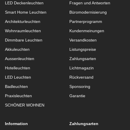
LED Deckenleuchten
Fragen und Antworten
Smart Home Leuchten
Büromodernisierung
Architekturleuchten
Partnerprogramm
Wohnraum­leuchten
Kundenmeinungen
Dimmbare Leuchten
Versandkosten
Akkuleuchten
Listungspreise
Aussen­leuchten
Zahlungsarten
Hotelleuchten
Lichtmagazin
LED Leuchten
Rückversand
Badleuchten
Sponsoring
Praxisleuchten
Garantie
SCHÖNER WOHNEN
Information
Zahlungsarten