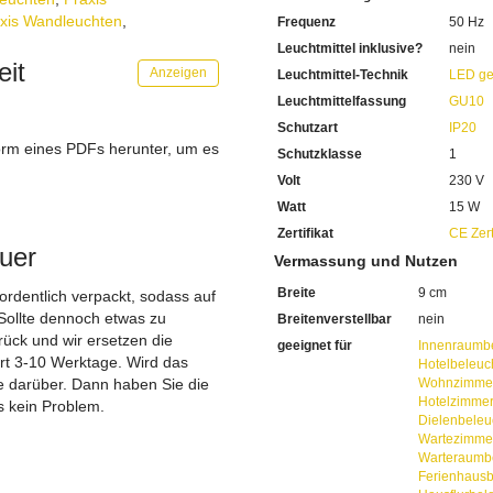
Für den Lichtbetrieb benötig
xis Wandleuchten
,
Frequenz
50 Hz
Bestellen Sie dieses gerne d
Wir empfehlen Ihnen den Ei
Leuchtmittel inklusive?
nein
Sehr hohe Energiekosten kö
eit
Anzeigen
Leuchtmittel-Technik
LED ge
Bei uns im Sortiment finden
Leuchtmittelfassung
GU10
Diese sind von enorm lange
Mit LED-Technik erreichen S
Schutzart
IP20
Sie haben bei uns 5 Jahre Ga
orm eines PDFs herunter, um es
Schutzklasse
1
Bei Fragen, kontaktieren Sie
.
Volt
230 V
Erkundigen Sie sich bei höh
Wir freuen uns auf Ihre Anf
Watt
15 W
Zertifikat
CE Zert
uer
Vermassung und Nutzen
Breite
9 cm
 ordentlich verpackt, sodass auf
Sollte dennoch etwas zu
Breitenverstellbar
nein
ück und wir ersetzen die
geeignet für
Innenraumb
ert 3-10 Werktage. Wird das
Hotelbeleuc
ie darüber. Dann haben Sie die
Wohnzimmer
Hotelzimme
s kein Problem.
Dielenbeleu
Wartezimme
Warteraumb
Ferienhaus