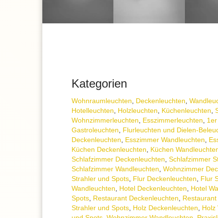
Kategorien
Wohnraum­leuchten
,
Decken­leuchten
,
Wand­leu
Hotelleuchten
,
Holzleuchten
,
Küchenleuchten
,
Wohnzimmer­leuchten
,
Esszimmer­­leuchten
,
1er
Gastroleuchten
,
Flurleuchten und Dielen-Beleu
Deckenleuchten
,
Esszimmer Wandleuchten
,
Es
Küchen Deckenleuchten
,
Küchen Wandleuchte
Schlafzimmer Deckenleuchten
,
Schlafzimmer St
Schlafzimmer Wandleuchten
,
Wohnzimmer Dec
Strahler und Spots
,
Flur Deckenleuchten
,
Flur 
Wandleuchten
,
Hotel Deckenleuchten
,
Hotel W
Spots
,
Restaurant Deckenleuchten
,
Restaurant
Strahler und Spots
,
Holz Deckenleuchten
,
Holz
und Spots
,
Wohnzimmer Wandleuchten
,
Praxis