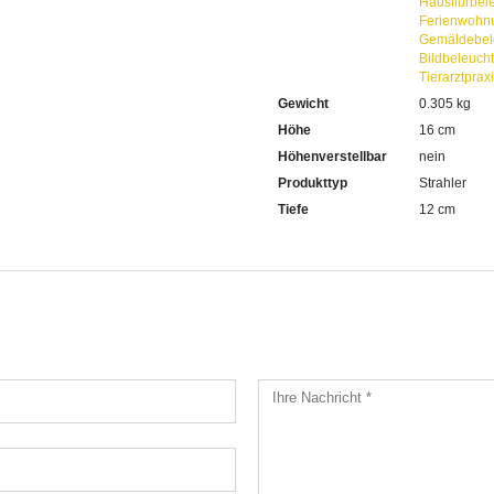
Hausflurbel
Ferienwohn
Gemäldebel
Bildbeleuch
Tierarztpra
Gewicht
0.305 kg
Höhe
16 cm
Höhenverstellbar
nein
Produkttyp
Strahler
Tiefe
12 cm