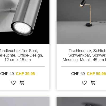
andleuchte, 1er Spot,
Tischleuchte, Schlich
erleuchte, Office-Design,
Schwenkbar, Schwar
12 cm x 15 cm
Messing, Metall, 45 cm
CHF 49
CHF 39.95
CHF 69
CHF 59.95