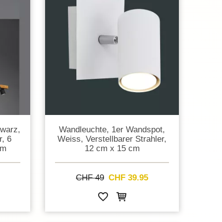
hwarz,
Wandleuchte, 1er Wandspot,
, 6
Weiss, Verstellbarer Strahler,
cm
12 cm x 15 cm
CHF 49
CHF 39.95