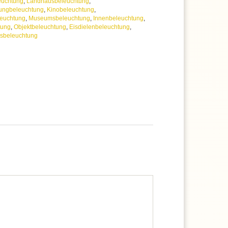
euchtung
,
Landhausbeleuchtung
,
ungbeleuchtung
,
Kinobeleuchtung
,
euchtung
,
Museumsbeleuchtung
,
Innenbeleuchtung
,
tung
,
Objektbeleuchtung
,
Eisdielenbeleuchtung
,
xisbeleuchtung