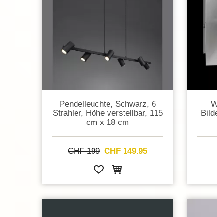
Pendelleuchte, Schwarz, 6
W
Strahler, Höhe verstellbar, 115
Bild
cm x 18 cm
CHF 199
CHF 149.95