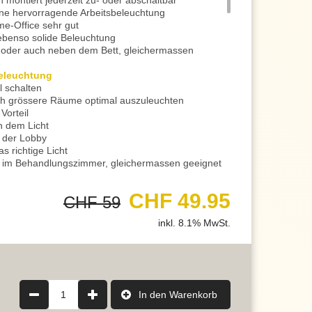
montiert jederzeit zu- oder abschaltbar
eine hervorragende Arbeitsbeleuchtung
me-Office sehr gut
 ebenso solide Beleuchtung
 oder auch neben dem Bett, gleichermassen
eleuchtung
l schalten
uch grössere Räume optimal auszuleuchten
Vorteil
n dem Licht
n der Lobby
as richtige Licht
im Behandlungszimmer, gleichermassen geeignet
gsbereich für eine angenehme Beleuchtung
ches Licht
CHF 49.95
CHF 59
el können Sie die Behaglichkeit noch steigern
eigern, empfehlen wir Ihnen energiesparende LED
inkl. 8.1% MwSt.
em Switch Dimmer
 in 3 Stufen gedimmt werden
dem normalen Wandschalter
h das erste Einschalten
 Handarbeit oder beim Kochen
, zum Beispiel beim Nähen oder dem Modellbau,
1
In den Warenkorb