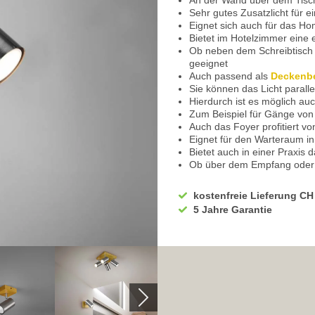
An der Wand über dem Tisch 
Sehr gutes Zusatzlicht für 
Eignet sich auch für das Ho
Bietet im Hotelzimmer eine
Ob neben dem Schreibtisch
geeignet
Auch passend als
Deckenb
Sie können das Licht paralle
Hierdurch ist es möglich a
Zum Beispiel für Gänge von 
Auch das Foyer profitiert vo
Eignet für den Warteraum i
Bietet auch in einer Praxis d
Ob über dem Empfang oder 
Sorgt auch in Ihrem Eingan
Im Schlafzimmer ein praktis
kostenfreie Lieferung CH
Mit der Wahl vom Leuchtmitt
5 Jahre Garantie
Um die Behaglichkeit zu st
Leuchtmittel mit integriert
Die Helligkeit kann dadurch
Leichte Handhabung über 
100% volle Leuchtkraft durc
Ideal zum Arbeiten, bei der
Schenkt auch im Hobbyraum
das richtige Licht