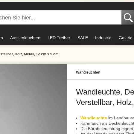
en
Aussenleuchten
LED Treiber
SALE
Industrie
Galerie
tellbar, Holz, Metall, 12 cm x 9 cm
Wand­leuchten
Wandleuchte, Dec
Verstellbar, Holz
Wandleuchte
im Landhaussti
Kann auch als Deckenleuch
Die Bürobeleuchtung eignet 