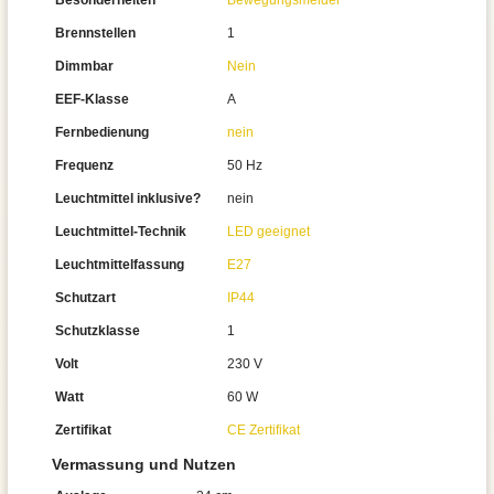
Besonderheiten
Bewegungsmelder
Brennstellen
1
Dimmbar
Nein
EEF-Klasse
A
Fernbedienung
nein
Frequenz
50 Hz
Leuchtmittel inklusive?
nein
Leuchtmittel-Technik
LED geeignet
Leuchtmittelfassung
E27
Schutzart
IP44
Schutzklasse
1
Volt
230 V
Watt
60 W
Zertifikat
CE Zertifikat
Vermassung und Nutzen