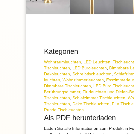
Kategorien
Wohnraum­leuchten
,
LED Leuchten
,
Tisch­leuch
Tischleuchten
,
LED Büroleuchten
,
Dimmbare L
Dekoleuchten
,
Schreibtisch­leuchten
,
Schlafzimm
leuchten
,
Wohnzimmer­leuchten
,
Esszimmer­­leu
Dimmbare Tischleuchten
,
LED Büro Tischleuch
Berührungsdimmer
,
Flurleuchten und Dielen-B
Tischleuchten
,
Schlafzimmer Tischleuchten
,
Wo
Tischleuchten
,
Deko Tischleuchten
,
Flur Tischl
Runde Tischleuchten
Als PDF herunterladen
Laden Sie alle Informationen zum Produkt in F