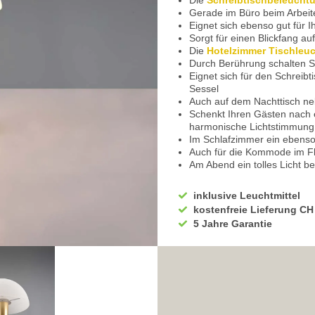
Die
Schreibtischbeleucht
Gerade im Büro beim Arbeite
Eignet sich ebenso gut für 
Sorgt für einen Blickfang a
Die
Hotelzimmer Tischleu
Durch Berührung schalten Si
Eignet sich für den Schreibt
Sessel
Auch auf dem Nachttisch neb
Schenkt Ihren Gästen nach 
harmonische Lichtstimmung
Im Schlafzimmer ein ebenso
Auch für die Kommode im Fl
Am Abend ein tolles Licht 
Sie werden nicht geblendet
Bietet Ihnen auch im Wohn
inklusive Leuchtmittel
Auf einem Regalboard ebens
kostenfreie Lieferung CH
Die dekorative Beleuchtung b
5 Jahre Garantie
Zum Beispiel beim Häkeln o
Beim Lesen einer Zeitschrif
Sorgt auch in der Leseecke 
Im energiesparenden LED Leu
Dieser ermöglicht ein Variie
Über die normale Touch-Fun
100% die volle Leuchtkraft