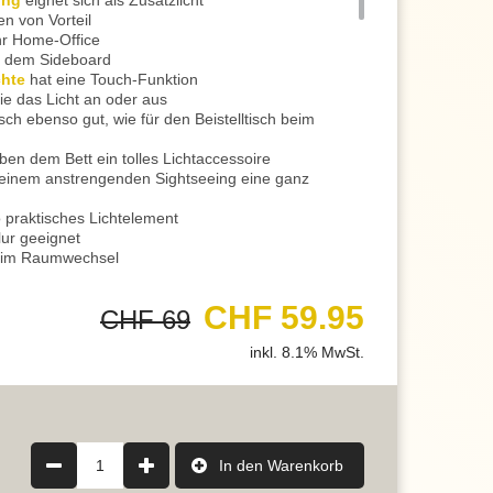
ung
eignet sich als Zusatzlicht
n von Vorteil
Ihr Home-Office
uf dem Sideboard
chte
hat eine Touch-Funktion
e das Licht an oder aus
isch ebenso gut, wie für den Beistelltisch beim
en dem Bett ein tolles Lichtaccessoire
einem anstrengenden Sightseeing eine ganz
 praktisches Lichtelement
ur geeignet
beim Raumwechsel
, sondern geniessen eine behagliche Atmosphäre
zimmer eine sehr angenehme Beleuchtung
CHF 59.95
CHF 69
o passend, wie auf dem Beistelltisch am Sofa
ietet Ihnen ein gutes Zusatzlicht
inkl. 8.1% MwSt.
der Stricken
t auch passend
für eine solide Beleuchtung
chtmittel ist ein Switch Dimmer integriert
ren zwischen 3 Helligkeitsstufen
ktion steuerbar
1
In den Warenkorb