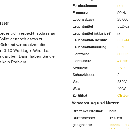
.
Mit einem Durchmesser von
Fernbedienung
nein
Die Leuchtmittelfassung ist
Inklusive 1 x 4,9 Watt LED
Frequenz
50 Hz
Mit einer Lichtleistung von
Lebensdauer
25.000
uer
3000 Kelvin spenden Ihnen 
Leuchtmittel
LED-Le
Die Farbwiedergabe beträgt
Sie sehen abends die Farben 
 ordentlich verpackt, sodass auf
Leuchtmittel inklusive?
ja
Mit einer extrem hohen Le
Sollte dennoch etwas zu
Leuchtmittel-Technik
LED-Te
Sie haben bei uns 5 Jahre Ga
ück und wir ersetzen die
Leuchtmittelfassung
E14
Bei Fragen, kontaktieren Sie
ert 3-10 Werktage. Wird das
Erkundigen Sie sich bei höh
Lichtfarbe
3000 K
ie darüber. Dann haben Sie die
Wir freuen uns auf Ihre Anf
Lichtstärke
470 lm
s kein Problem.
Schutzart
IP20
Schutzklasse
2
Volt
230 V
Watt
40 W
Zertifikat
CE Zert
Vermassung und Nutzen
Breitenverstellbar
nein
Durchmesser
15,0 cm
geeignet für
Innenraumb