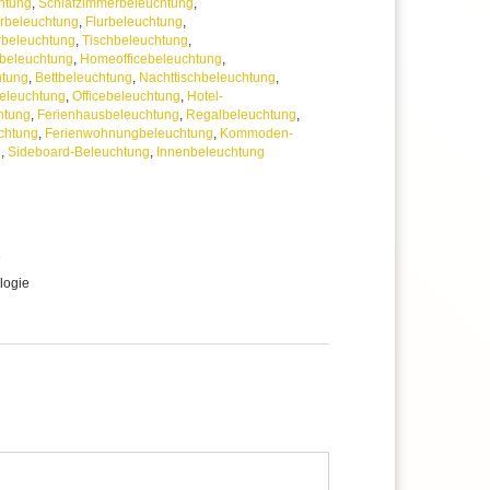
htung
,
Schlafzimmerbeleuchtung
,
beleuchtung
,
Flurbeleuchtung
,
rbeleuchtung
,
Tischbeleuchtung
,
hbeleuchtung
,
Homeofficebeleuchtung
,
htung
,
Bettbeleuchtung
,
Nachttischbeleuchtung
,
leuchtung
,
Officebeleuchtung
,
Hotel-
htung
,
Ferienhausbeleuchtung
,
Regalbeleuchtung
,
chtung
,
Ferienwohnungbeleuchtung
,
Kommoden-
g
,
Sideboard-Beleuchtung
,
Innenbeleuchtung
e
logie