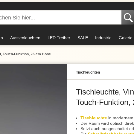
en
Aussenleuchten
LED Treiber
SALE
Industrie
Galerie
ll, Touch-Funktion, 26 cm Höhe
Tisch­leuchten
Tischleuchte, Vin
Touch-Funktion,
Tischleuchte
in modernem Vi
Der Raum wird optisch direk
Setzt auch ausgeschaltet e