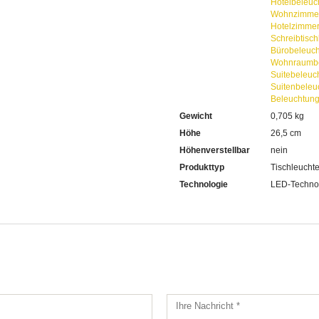
Hotelbeleuc
Wohnzimmer
Hotelzimme
Schreibtisc
Bürobeleuc
Wohnraumbe
Suitebeleuc
Suitenbeleu
Beleuchtun
Gewicht
0,705 kg
Höhe
26,5 cm
Höhenverstellbar
nein
Produkttyp
Tischleucht
Technologie
LED-Techno