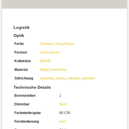
Logistik
Optik
Farbe
Schwarz
,
Gold
,
Braun
Formen
rund
,
konvex
Kollektion
BIDAR
Material
Metall
,
Naturholz
Stilrichtung
dekorativ
,
zeitlos
,
attraktiv
,
wohnlich
Technische Details
Brennstellen
1
Dimmbar
Nein
Farbwiedergabe
80 CRI
Fernbedienung
nein