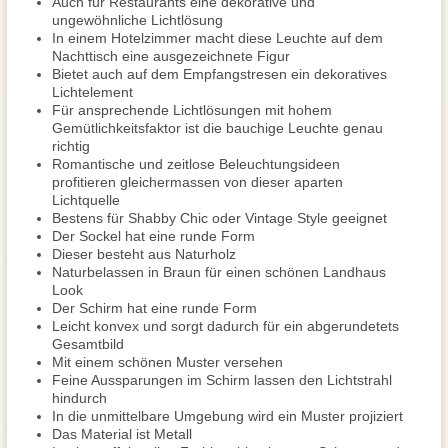
Auch für Restaurants eine dekorative und
ungewöhnliche Lichtlösung
In einem Hotelzimmer macht diese Leuchte auf dem
Nachttisch eine ausgezeichnete Figur
Bietet auch auf dem Empfangstresen ein dekoratives
Lichtelement
Für ansprechende Lichtlösungen mit hohem
Gemütlichkeitsfaktor ist die bauchige Leuchte genau
richtig
Romantische und zeitlose Beleuchtungsideen
profitieren gleichermassen von dieser aparten
Lichtquelle
Bestens für Shabby Chic oder Vintage Style geeignet
Der Sockel hat eine runde Form
Dieser besteht aus Naturholz
Naturbelassen in Braun für einen schönen Landhaus
Look
Der Schirm hat eine runde Form
Leicht konvex und sorgt dadurch für ein abgerundetets
Gesamtbild
Mit einem schönen Muster versehen
Feine Aussparungen im Schirm lassen den Lichtstrahl
hindurch
In die unmittelbare Umgebung wird ein Muster projiziert
Das Material ist Metall