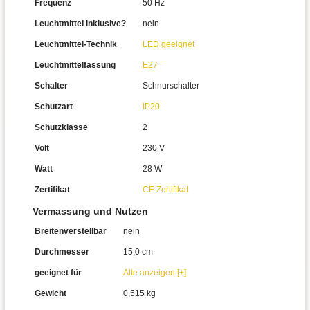
Frequenz
50 Hz
Leuchtmittel inklusive?
nein
Leuchtmittel-Technik
LED geeignet
Leuchtmittelfassung
E27
Schalter
Schnurschalter
Schutzart
IP20
Schutzklasse
2
Volt
230 V
Watt
28 W
Zertifikat
CE Zertifikat
Vermassung und Nutzen
Breitenverstellbar
nein
Durchmesser
15,0 cm
geeignet für
Alle anzeigen [+]
Gewicht
0,515 kg