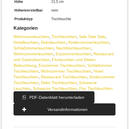
Höhe
21,5 cm
Höhenverstellbar
nein
Produkttyp
Tischleuchte
Kategorien
Wohnraum­leuchten
,
Tisch­leuchten
,
Sale Sale Sale
,
Hotelleuchten
,
Dekoleuchten
,
Kinderzimmer­leuchten
,
Schlafzimmer­leuchten
,
Nachttisch­leuchten
,
Wohnzimmer­leuchten
,
Esszimmer­­leuchten
,
Restaurant
und Gastroleuchten
,
Flurleuchten und Dielen-
Beleuchtung
,
Esszimmer Tischleuchten
,
Schlafzimmer
Tischleuchten
,
Wohnzimmer Tischleuchten
,
Hotel
Tischleuchten
,
Restaurant Tischleuchten
,
Kinderzimmer
Tischleuchten
,
Deko Tischleuchten
,
Schwarze
Leuchten
,
Schwarze Tischleuchten
,
Flur Tischleuchten
PDF-Datenblatt herunterladen
Versandinformationen