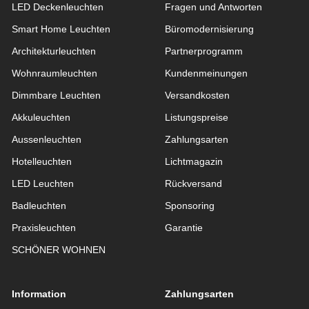
LED Deckenleuchten
Fragen und Antworten
Smart Home Leuchten
Büromodernisierung
Architekturleuchten
Partnerprogramm
Wohnraum­leuchten
Kundenmeinungen
Dimmbare Leuchten
Versandkosten
Akkuleuchten
Listungspreise
Aussen­leuchten
Zahlungsarten
Hotelleuchten
Lichtmagazin
LED Leuchten
Rückversand
Badleuchten
Sponsoring
Praxisleuchten
Garantie
SCHÖNER WOHNEN
Information
Zahlungsarten