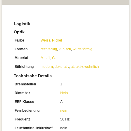
Logistik
Optik
Farbe
Weiss
,
Nickel
Formen
rechteckig
,
kubisch
,
würfelförmig
Material
Metall
,
Glas
Stilrichtung
modern
,
dekorativ
,
attraktiv
,
wohnlich
Technische Details
Brennstellen
1
Dimmbar
Nein
EEF-Klasse
A
Fernbedienung
nein
Frequenz
50 Hz
Leuchtmittel inklusive?
nein