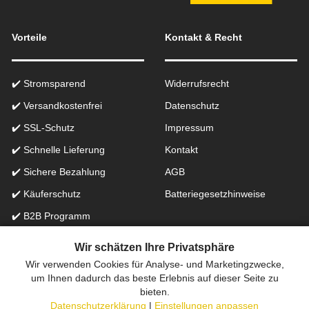
Vorteile
Kontakt & Recht
✔️ Stromsparend
Widerrufsrecht
✔️ Versandkostenfrei
Datenschutz
✔️ SSL-Schutz
Impressum
✔️ Schnelle Lieferung
Kontakt
✔️ Sichere Bezahlung
AGB
✔️ Käuferschutz
Batteriegesetzhinweise
✔️ B2B Programm
✔️ Schneller Support
Wir schätzen Ihre Privatsphäre
Wir verwenden Cookies für Analyse- und Marketingzwecke,
Onlinefachhandel in der Schweiz für Beleuchtung seit 2012 |
um Ihnen dadurch das beste Erlebnis auf dieser Seite zu
bieten.
Erstellt mit
peleides.io
Datenschutzerklärung
|
Einstellungen anpassen