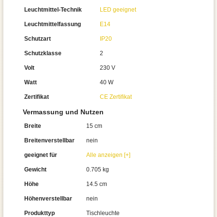
Leuchtmittel-Technik
LED geeignet
Leuchtmittelfassung
E14
Schutzart
IP20
Schutzklasse
2
Volt
230 V
Watt
40 W
Zertifikat
CE Zertifikat
Vermassung und Nutzen
Breite
15 cm
Breitenverstellbar
nein
geeignet für
Alle anzeigen [+]
Gewicht
0.705 kg
Höhe
14.5 cm
Höhenverstellbar
nein
Produkttyp
Tischleuchte