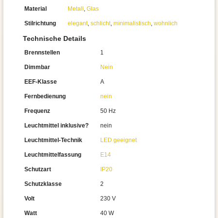
Material
Metall
,
Glas
Stilrichtung
elegant
,
schlicht
,
minimalistisch
,
wohnlich
Technische Details
Brennstellen
1
Dimmbar
Nein
EEF-Klasse
A
Fernbedienung
nein
Frequenz
50 Hz
Leuchtmittel inklusive?
nein
Leuchtmittel-Technik
LED geeignet
Leuchtmittelfassung
E14
Schutzart
IP20
Schutzklasse
2
Volt
230 V
Watt
40 W