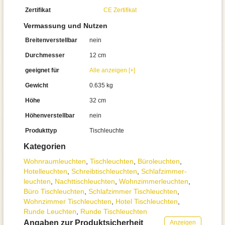
Zertifikat
CE Zertifikat
Vermassung und Nutzen
Breitenverstellbar
nein
Durchmesser
12 cm
geeignet für
Alle anzeigen [+]
Gewicht
0.635 kg
Höhe
32 cm
Höhenverstellbar
nein
Produkttyp
Tischleuchte
Kategorien
Wohnraum­leuchten
,
Tisch­leuchten
,
Büroleuchten
,
Hotelleuchten
,
Schreibtisch­leuchten
,
Schlafzimmer­
leuchten
,
Nachttisch­leuchten
,
Wohnzimmer­leuchten
,
Büro Tischleuchten
,
Schlafzimmer Tischleuchten
,
Wohnzimmer Tischleuchten
,
Hotel Tischleuchten
,
Runde Leuchten
,
Runde Tischleuchten
Angaben zur Produktsicherheit
Anzeigen