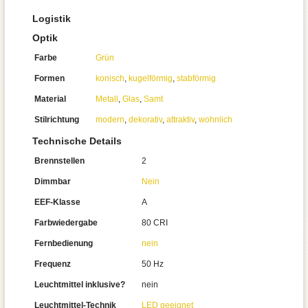
Logistik
Optik
Farbe
Grün
Formen
konisch
,
kugelförmig
,
stabförmig
Material
Metall
,
Glas
,
Samt
Stilrichtung
modern
,
dekorativ
,
attraktiv
,
wohnlich
Technische Details
Brennstellen
2
Dimmbar
Nein
EEF-Klasse
A
Farbwiedergabe
80 CRI
Fernbedienung
nein
Frequenz
50 Hz
Leuchtmittel inklusive?
nein
Leuchtmittel-Technik
LED geeignet