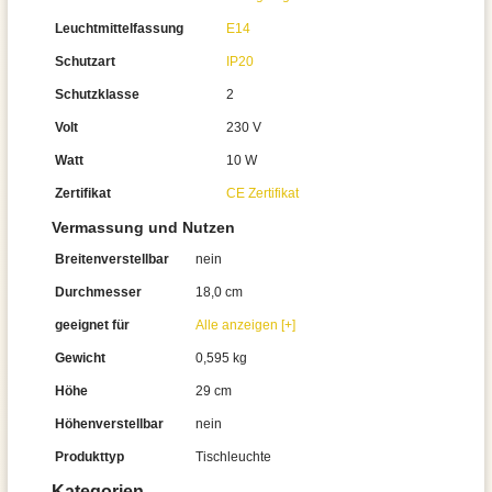
Leuchtmittelfassung
E14
Schutzart
IP20
Schutzklasse
2
Volt
230 V
Watt
10 W
Zertifikat
CE Zertifikat
Vermassung und Nutzen
Breitenverstellbar
nein
Durchmesser
18,0 cm
geeignet für
Alle anzeigen [+]
Gewicht
0,595 kg
Höhe
29 cm
Höhenverstellbar
nein
Produkttyp
Tischleuchte
Kategorien