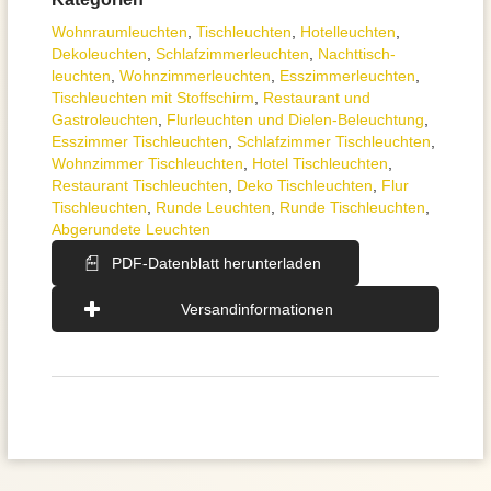
Wohnraum­leuchten
,
Tisch­leuchten
,
Hotelleuchten
,
Dekoleuchten
,
Schlafzimmer­leuchten
,
Nachttisch­
leuchten
,
Wohnzimmer­leuchten
,
Esszimmer­­leuchten
,
Tischleuchten mit Stoffschirm
,
Restaurant und
Gastroleuchten
,
Flurleuchten und Dielen-Beleuchtung
,
Esszimmer Tischleuchten
,
Schlafzimmer Tischleuchten
,
Wohnzimmer Tischleuchten
,
Hotel Tischleuchten
,
Restaurant Tischleuchten
,
Deko Tischleuchten
,
Flur
Tischleuchten
,
Runde Leuchten
,
Runde Tischleuchten
,
Abgerundete Leuchten
PDF-Datenblatt herunterladen
Versandinformationen