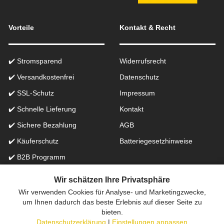
Vorteile
Kontakt & Recht
✔️ Stromsparend
Widerrufsrecht
✔️ Versandkostenfrei
Datenschutz
✔️ SSL-Schutz
Impressum
✔️ Schnelle Lieferung
Kontakt
✔️ Sichere Bezahlung
AGB
✔️ Käuferschutz
Batteriegesetzhinweise
✔️ B2B Programm
✔️ Schneller Support
Wir schätzen Ihre Privatsphäre
Wir verwenden Cookies für Analyse- und Marketingzwecke,
Onlinefachhandel in der Schweiz für Beleuchtung seit 2012 |
um Ihnen dadurch das beste Erlebnis auf dieser Seite zu
bieten.
Erstellt mit
peleides.io
Datenschutzerklärung
|
Einstellungen anpassen