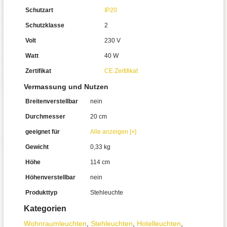
Schutzart
IP20
Schutzklasse
2
Volt
230 V
Watt
40 W
Zertifikat
CE Zertifikat
Vermassung und Nutzen
Breitenverstellbar
nein
Durchmesser
20 cm
geeignet für
Alle anzeigen [+]
Gewicht
0,33 kg
Höhe
114 cm
Höhenverstellbar
nein
Produkttyp
Stehleuchte
Kategorien
Wohnraum­leuchten
,
Stehleuchten
,
Hotelleuchten
,