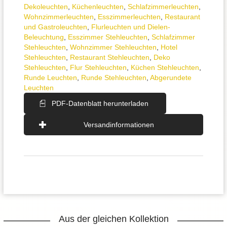
Dekoleuchten
,
Küchenleuchten
,
Schlafzimmer­leuchten
,
Wohnzimmer­leuchten
,
Esszimmer­­leuchten
,
Restaurant
und Gastroleuchten
,
Flurleuchten und Dielen-
Beleuchtung
,
Esszimmer Stehleuchten
,
Schlafzimmer
Stehleuchten
,
Wohnzimmer Stehleuchten
,
Hotel
Stehleuchten
,
Restaurant Stehleuchten
,
Deko
Stehleuchten
,
Flur Stehleuchten
,
Küchen Stehleuchten
,
Runde Leuchten
,
Runde Stehleuchten
,
Abgerundete
Leuchten
PDF-Datenblatt herunterladen
Versandinformationen
Aus der gleichen Kollektion