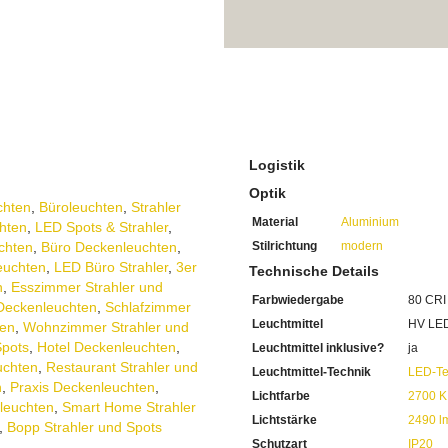
Angefertigt aus Aluminium u
Die Farbausführung ist in g
Herstellung erfolgte umwel
Mit einer Ausladung von 3 
Die Tiefe beträgt 12 cm
52 cm misst die Breite
Verbaut sind 3 x 8,5 Watt 
Diese sind niedrig im Verbr
Jeweils mit einer hohen Lic
Die Gesamtleistung beträg
Logistik
Dank der hohen Lumen könn
Optik
werden
chten
,
Büroleuchten
,
Strahler
Warmweisser Lichstrahl dur
Material
Aluminium
hten
,
LED Spots & Strahler
,
Dank der LED-Leuchtmittel s
chten
,
Büro Deckenleuchten
,
Stilrichtung
modern
Mit der Farbwiedergabe von
euchten
,
LED Büro Strahler
,
3er
Technische Details
Sehen Sie auch abends die F
n
,
Esszimmer Strahler und
Sie haben bei uns 5 Jahre Ga
Farbwiedergabe
80 CRI
Deckenleuchten
,
Schlafzimmer
Bei Fragen, zögern Sie nicht
Leuchtmittel
HV LE
Wir freuen uns auf Ihre Anf
en
,
Wohnzimmer Strahler und
Spots
,
Hotel Deckenleuchten
,
Leuchtmittel inklusive?
ja
uchten
,
Restaurant Strahler und
Leuchtmittel-Technik
LED-Te
n
,
Praxis Deckenleuchten
,
Lichtfarbe
2700 K
leuchten
,
Smart Home Strahler
Lichtstärke
2490 l
,
Bopp Strahler und Spots
Schutzart
IP20