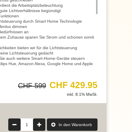
gross geschrieben
dient die Arbeitsplatzbeleuchtung
 gute Lichtverhältnisse begünstigt
Funktionen
ichtsteuerung durch Smart Home Technologie
tufenlos dimmen
Bedürfnissen an
ztem Zuhause sparen Sie Strom und schonen somit
chkeiten bieten wir für die Lichtsteuerung
 reine Lichtsteuerung gedacht
Sie auch weitere Smart-Home-Geräte steuern
Philips Hue, Amazon Alexa, Google Home und Apple
uem über den QR Code scannen und herunterladen
o zum Beispiel bei Besprechungen mit
CHF 429.95
CHF 599
tchen von Hell auf Dunkel und zurück
inkl. 8.1% MwSt.
ibilität die Ihnen dieses Licht bietet
LED sorgt für ein niveauvolles Ambiente
nd somit beim Umzug problemlos mitnehmbar
 vom Sockel befestigt
1
In den Warenkorb
änglich