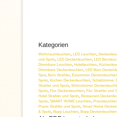
Kategorien
Wohnraum­leuchten
,
LED Leuchten
,
Decken­leu
und Spots
,
LED Deckenleuchten
,
LED Büroleuc
Dimmbare Leuchten
,
Hotelleuchten
,
Küchenleu
Dimmbare Deckenleuchten
,
LED Büro Deckenl
Spot
,
Büro Strahler
,
Esszimmer Deckenleuchte
Spots
,
Küchen Deckenleuchten
,
Schlafzimmer 
Strahler und Spots
,
Wohnzimmer Deckenleucht
Spots
,
Flur Deckenleuchten
,
Flur Strahler und 
Hotel Strahler und Spots
,
Restaurant Deckenle
Spots
,
SMART HOME Leuchten
,
Praxisleuchte
Praxis Strahler und Spots
,
Smart Home Decken
& Spots
,
Bopp Leuchten
,
Bopp Deckenleuchten