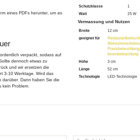
Schutzklasse
1
orm eines PDFs herunter, um es
Watt
25 W
.
Vermassung und Nutzen
Breite
12 cm
geeignet für
Restaurantbeleuch
uer
Wohnzimmerbeleu
Praxisbeleuchtung
Innenbeleuchtung
 ordentlich verpackt, sodass auf
Sollte dennoch etwas zu
Höhe
3 cm
ück und wir ersetzen die
Länge
52 cm
ert 3-10 Werktage. Wird das
Technologie
LED-Technologie
ie darüber. Dann haben Sie die
s kein Problem.