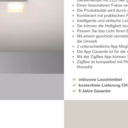
Deckenlampe mit LED hier 
Einen besonderen Fokus ver
Die Produktivität wird durch
Kombiniert mit praktischen 
Intelligente und einfache L
Sie können die Helligkeit s
Passen Sie das Licht Ihren 
Mit einem geschickt vernet
die Umwelt
2 unterschiedliche App Mögli
Die App Casambi ist für die
Mit der ZigBee App können 
ZigBee ist kompatibel mit 
HomeKit
Beide Apps können Sie beq
Tolle Lichtidee für das Bür
inklusive Leuchtmittel
Präsentationen
kostenfreie Lieferung CH
Schnelles und einfaches swi
5 Jahre Garantie
Profitieren Sie durch die Flex
Der
dimmbare Strahler
mit 
Einfache Deckenmontage u
Ausgestattet mit
3 Spots
Diese sind versetzt am Rand
In Form von Quadraten
Der Baldachin ist flach und l