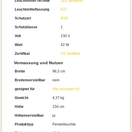
Leuchtmittel-Technik
LED geeignet
Leuchtmittelfassung
E27
Schutzart
IP20
Schutzklasse
1
Volt
230 V
Watt
42 W
Zertifikat
CE Zertifikat
Vermassung und Nutzen
Breite
96,5 cm
Breitenverstellbar
nein
geeignet für
Alle anzeigen [+]
Gewicht
4,37 kg
Höhe
150 cm
Höhenverstellbar
ja
Produkttyp
Pendelleuchte