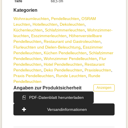
Tiefe
68,5 cm
Kategorien
Wohnraum­leuchten
,
Pendel­leuchten
,
OSRAM
Leuchten
,
Hotelleuchten
,
Dekoleuchten
,
Küchenleuchten
,
Schlafzimmer­leuchten
,
Wohnzimmer­
leuchten
,
Esszimmer­­leuchten
,
Höhen­verstellbare
Pendelleuchten
,
Restaurant und Gastroleuchten
,
Flurleuchten und Dielen-Beleuchtung
,
Esszimmer
Pendelleuchten
,
Küchen Pendelleuchten
,
Schlafzimmer
Pendelleuchten
,
Wohnzimmer Pendelleuchten
,
Flur
Pendelleuchten
,
Hotel Pendelleuchten
,
Restaurant
Pendelleuchten
,
Deko Pendelleuchten
,
Praxisleuchten
,
Praxis Pendelleuchten
,
Runde Leuchten
,
Runde
Pendelleuchten
Angaben zur Produktsicherheit
Anzeigen
PDF-Datenblatt herunterladen
Versandinformationen