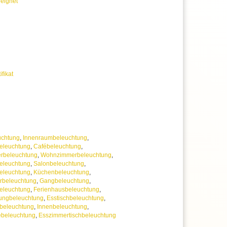
eignet
 uns jederzeit
erer Artikelanzahl nach Mengenrabatten
ragen
ifikat
uchtung
,
Innenraumbeleuchtung
,
eleuchtung
,
Cafébeleuchtung
,
rbeleuchtung
,
Wohnzimmerbeleuchtung
,
eleuchtung
,
Salonbeleuchtung
,
leuchtung
,
Küchenbeleuchtung
,
rbeleuchtung
,
Gangbeleuchtung
,
eleuchtung
,
Ferienhausbeleuchtung
,
ungbeleuchtung
,
Esstischbeleuchtung
,
beleuchtung
,
Innenbeleuchtung
,
ebeleuchtung
,
Esszimmertischbeleuchtung