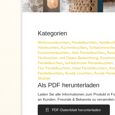
Kategorien
Wohnraum­leuchten
,
Pendel­leuchten
,
Hotelleuc
Holzleuchten
,
Küchenleuchten
,
Schlafzimmer­le
Esszimmer­­leuchten
,
Holz Pendelleuchten
,
Rest
Flurleuchten und Dielen-Beleuchtung
,
Esszimme
Pendelleuchten
,
Schlafzimmer Pendelleuchten
Flur Pendelleuchten
,
Hotel Pendelleuchten
,
Res
Pendelleuchten
,
Runde Leuchten
,
Runde Pende
Strahler
Als PDF herunterladen
Laden Sie alle Informationen zum Produkt in F
an Kunden, Freunde & Bekannte zu versenden
PDF-Datenblatt herunterladen