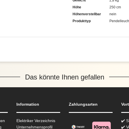
Gewicht
2,8 kg
Höhe
250 cm
Höhenverstellbar
nein
Produkttyp
Pendelleuch
Das könnte Ihnen gefallen
Information
Zahlungsarten
Vort
ten
Elektriker Verzeichnis
✔️ 
g
Unternehmensprofil
✔️ V