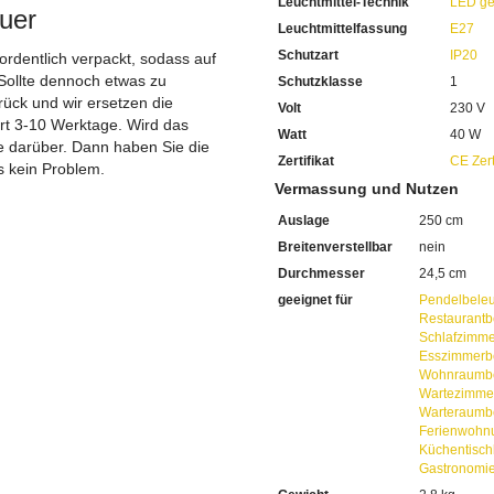
Leuchtmittel-Technik
LED ge
Bei Fragen, kontaktieren Sie
uer
Erkundigen Sie sich bei höh
Leuchtmittelfassung
E27
Wir freuen uns auf Ihre Anf
Schutzart
IP20
 ordentlich verpackt, sodass auf
Sollte dennoch etwas zu
Schutzklasse
1
ück und wir ersetzen die
Volt
230 V
ert 3-10 Werktage. Wird das
Watt
40 W
ie darüber. Dann haben Sie die
Zertifikat
CE Zert
s kein Problem.
Vermassung und Nutzen
Auslage
250 cm
Breitenverstellbar
nein
Durchmesser
24,5 cm
geeignet für
Pendelbele
Restaurantb
Schlafzimme
Esszimmerb
Wohnraumbe
Wartezimme
Warteraumb
Ferienwohn
Küchentisch
Gastronomi