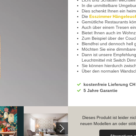
Licht und Schatten wechseln
In die unmittelbare Umgebun
Dies schenkt Ihnen ein hei
Die
Esszimmer Hängeleuc
Gemütliche Restaurants kön
Auch über einem Tresen ein
Bietet Ihnen auch im Wohnzi
Zum Beispiel über der Couc
Blendfrei und dennoch hell
Möchten Sie eine dimmbare
Dann ist unsere Empfehlung
Leuchtmittel mit Switch Di
Sie können hierdurch zwisch
Über den normalen Wandsch
Volle Leuchtkraft von 100% 
Geniessen Sie die hervorra
kostenfreie Lieferung CH
Beim Lesen ebenfalls von Vo
5 Jahre Garantie
Durch aus- und wieder ansch
Lassen Sie mal alle "Viere
Gedämpftes Licht für eine
Mit erneutem aus- und ansch
Zarte Lichtmomente, zum Be
Dieses Produkt ist leider n
Untermalt auch bei einem 
neuen Modellen an oder stöb
Die
Hotel Pendelleuchte
wi
Empfangstresen
Alternativen 