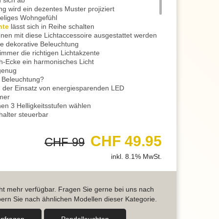
 sich ab
g wird ein dezentes Muster projiziert
meliges Wohngefühl
hte
lässt sich in Reihe schalten
nen mit diese Lichtaccessoire ausgestattet werden
e dekorative Beleuchtung
mmer die richtigen Lichtakzente
h-Ecke ein harmonisches Licht
 genug
 Beleuchtung?
 der Einsatz von energiesparenden LED
mmer
en 3 Helligkeitsstufen wählen
alter steuerbar
durch das erste Einschalten
gende Beleuchtung, zum Beispiel beim Abendessen
CHF 49.95
CHF 99
rteil
alten, dimmen Sie die Helligkeit auf 50%
inkl. 8.1% MwSt.
" gerade sein und spannen Sie abends aus
 Atmosphäre zum Geniessen
alten, erhalten Sie eine Intensität von 25%
ispiel bei einem Film
icht mehr verfügbar. Fragen Sie gerne bei uns nach
romantischen Abendessen die Stimmung
ern Sie nach ähnlichen Modellen dieser Kategorie.
rkt in den Zimmern ebenso attraktiv, wie über dem
anfragen
Pendel­leuchten