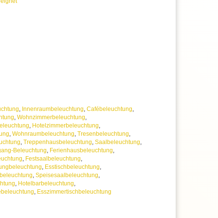
eignet
 Sie stromsparende LED-Leuchtmittel
r Lebensdauer und hoher Qualität
ie die Energieeffizienzklasse A
rantie, statt der üblichen 2 Jahre
 uns jederzeit
erer Artikelanzahl nach Mengenrabatten
ragen
uchtung
,
Innenraumbeleuchtung
,
Cafébeleuchtung
,
htung
,
Wohnzimmerbeleuchtung
,
eleuchtung
,
Hotelzimmerbeleuchtung
,
tung
,
Wohnraumbeleuchtung
,
Tresenbeleuchtung
,
uchtung
,
Treppenhausbeleuchtung
,
Saalbeleuchtung
,
gang-Beleuchtung
,
Ferienhausbeleuchtung
,
euchtung
,
Festsaalbeleuchtung
,
ungbeleuchtung
,
Esstischbeleuchtung
,
beleuchtung
,
Speisesaalbeleuchtung
,
chtung
,
Hotelbarbeleuchtung
,
ebeleuchtung
,
Esszimmertischbeleuchtung