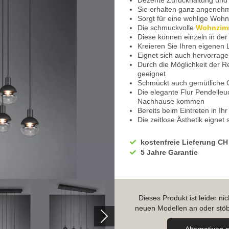
Dezente Zurückhaltung und 
Sie erhalten ganz angenehm
Sorgt für eine wohlige Wo
Die schmuckvolle
Wohnzim
Diese können einzeln in de
Kreieren Sie Ihren eigenen 
Eignet sich auch hervorrag
Durch die Möglichkeit der R
geeignet
Schmückt auch gemütliche 
Die elegante Flur Pendelleu
Nachhause kommen
Bereits beim Eintreten in I
Die zeitlose Ästhetik eignet
Zum Beispiel über dem Hote
Um den Komfort zu erhöhen,
kostenfreie Lieferung CH
LED Leuchtmittel mit Switc
5 Jahre Garantie
Dimmen Sie das Licht in 3 S
Leicht zu steuern über den
Das Licht strahlt mit voller
Schöne Lichtstimmung beim 
Durch aus- und wieder ansch
Dieses Produkt ist leider n
Gemütliche Atmosphäre zum
neuen Modellen an oder stöb
Schalten Sie das Licht erneu
von 25%