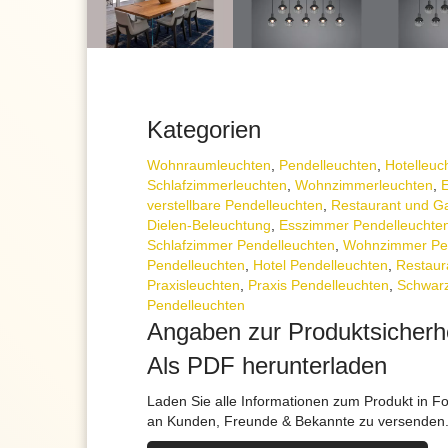
Kategorien
Wohnraum­leuchten
,
Pendel­leuchten
,
Hotelleuc
Schlafzimmer­leuchten
,
Wohnzimmer­leuchten
,
E
verstellbare Pendelleuchten
,
Restaurant und Ga
Dielen-Beleuchtung
,
Esszimmer Pendelleuchte
Schlafzimmer Pendelleuchten
,
Wohnzimmer Pen
Pendelleuchten
,
Hotel Pendelleuchten
,
Restaur
Praxisleuchten
,
Praxis Pendelleuchten
,
Schwar
Pendelleuchten
Angaben zur Produktsicherh
Als PDF herunterladen
Laden Sie alle Informationen zum Produkt in F
an Kunden, Freunde & Bekannte zu versenden