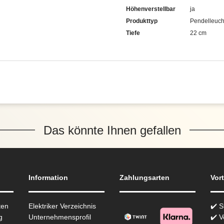
Höhenverstellbar
ja
Produkttyp
Pendelleuch
Tiefe
22 cm
Das könnte Ihnen gefallen
Information
Zahlungsarten
Vort
ten
Elektriker Verzeichnis
✔️ 
g
Unternehmensprofil
✔️ V