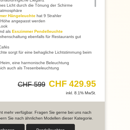
unaufdringliche Eleganz
es Licht durch die Tönung der Schirme
hnatmosphäre
mer Hängeleuchte
hat 9 Strahler
r Höhe angepasst werden
Look
end als
Esszimmer Pendelleuchte
eihenschaltung ebenfalls für Restaurants gut
Cafés
chte sorgt für eine behagliche Lichtstimmung beim
hr Heim, eine harmonische Beleuchtung
 sich auch als Tresenbeleuchtung
lempfang eine ganz wohlige Lichtstimmung
 empfehlen wir den Einsatz von energiesparenden
CHF 429.95
CHF 599
h Dimmer
tufen
inkl. 8.1% MwSt.
 herkömmlichen Wandschalter
 Leuchtkraft beim ersten Anschalten
Essen, Lesen oder Spiele spielen
alten wird die Helligkeit auf 50% gedimmt
icht mehr verfügbar. Fragen Sie gerne bei uns nach
 Ausspannen, zum Beispiel auf dem Sofa
ern Sie nach ähnlichen Modellen dieser Kategorie.
t aus und wieder an, erhalten Sie eine Intensität