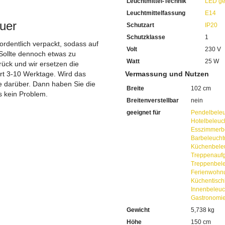
Leuchtmittel-Technik
LED ge
Bei uns im Sortiment finden
Diese sind von enorm lange
Leuchtmittelfassung
E14
Mit LED-Technik erreichen S
uer
Schutzart
IP20
Sie haben bei uns 5 Jahre Ga
Schutzklasse
1
Bei Fragen, kontaktieren Sie
 ordentlich verpackt, sodass auf
Erkundigen Sie sich bei höh
Volt
230 V
Sollte dennoch etwas zu
Wir freuen uns auf Ihre Anf
Watt
25 W
ück und wir ersetzen die
ert 3-10 Werktage. Wird das
Vermassung und Nutzen
ie darüber. Dann haben Sie die
Breite
102 cm
s kein Problem.
Breitenverstellbar
nein
geeignet für
Pendelbele
Hotelbeleuc
Esszimmerb
Barbeleuch
Küchenbele
Treppenauf
Treppenbel
Ferienwohn
Küchentisch
Innenbeleu
Gastronomi
Gewicht
5,738 kg
Höhe
150 cm