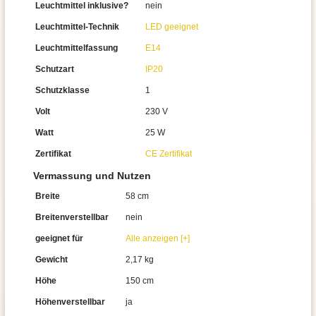
Leuchtmittel inklusive?
nein
Leuchtmittel-Technik
LED geeignet
Leuchtmittelfassung
E14
Schutzart
IP20
Schutzklasse
1
Volt
230 V
Watt
25 W
Zertifikat
CE Zertifikat
Vermassung und Nutzen
Breite
58 cm
Breitenverstellbar
nein
geeignet für
Alle anzeigen [+]
Gewicht
2,17 kg
Höhe
150 cm
Höhenverstellbar
ja