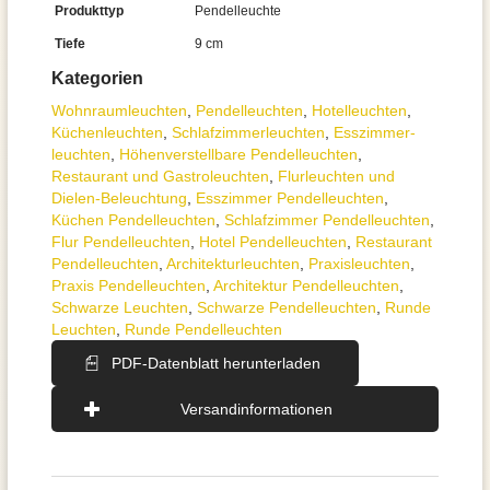
Produkttyp
Pendelleuchte
Tiefe
9 cm
Kategorien
Wohnraum­leuchten
,
Pendel­leuchten
,
Hotelleuchten
,
Küchenleuchten
,
Schlafzimmer­leuchten
,
Esszimmer­­
leuchten
,
Höhen­verstellbare Pendelleuchten
,
Restaurant und Gastroleuchten
,
Flurleuchten und
Dielen-Beleuchtung
,
Esszimmer Pendelleuchten
,
Küchen Pendelleuchten
,
Schlafzimmer Pendelleuchten
,
Flur Pendelleuchten
,
Hotel Pendelleuchten
,
Restaurant
Pendelleuchten
,
Architektur­leuchten
,
Praxisleuchten
,
Praxis Pendelleuchten
,
Architektur Pendelleuchten
,
Schwarze Leuchten
,
Schwarze Pendelleuchten
,
Runde
Leuchten
,
Runde Pendelleuchten
PDF-Datenblatt herunterladen
Versandinformationen