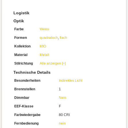
Logistik
Optik
Farbe
Weiss
Formen
quadratisch
,
flach
Kollektion
MIO
Material
Metall
Stilrichtung
Alle anzeigen [+]
Technische Details
Besonderheiten
Indirektes Licht
Brennstellen
1
Dimmbar
Nein
EEF-Klasse
F
Farbwiedergabe
80 CRI
Fernbedienung
nein