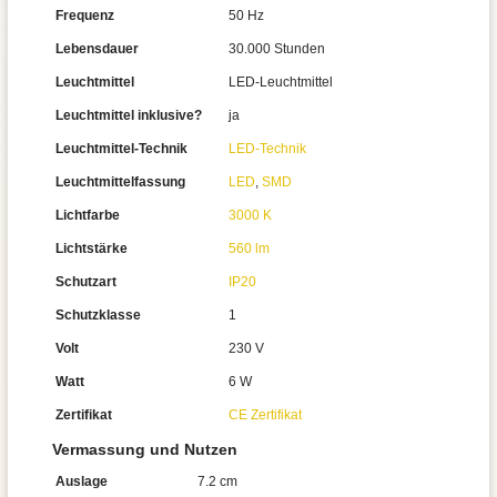
Frequenz
50 Hz
Lebensdauer
30.000 Stunden
Leuchtmittel
LED-Leuchtmittel
Leuchtmittel inklusive?
ja
Leuchtmittel-Technik
LED-Technik
Leuchtmittelfassung
LED
,
SMD
Lichtfarbe
3000 K
Lichtstärke
560 lm
Schutzart
IP20
Schutzklasse
1
Volt
230 V
Watt
6 W
Zertifikat
CE Zertifikat
Vermassung und Nutzen
Auslage
7.2 cm