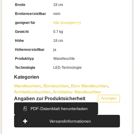
Breite
18 cm
Breitenverstellbar
nein
geeignet für
Alle anzeigen [+]
Gewicht
0.7 kg
Höhe
18 cm
Höhenverstellbar
ja
Produkttyp
Wandleuchte
Technologie
LED-Technologie
Kategorien
Wand­leuchten
,
Büroleuchten
,
Büro Wandleuchten
,
Architektur­leuchten
,
Architektur Wandleuchten
Angaben zur Produktsicherheit
Anzeigen
PDF-Datenblatt herunterladen
Versandinformationen