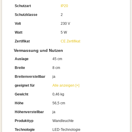
Schutzart
IP20
Schutzklasse
2
Volt
230 V
Watt
5 W
Zertifikat
CE Zertifikat
Vermassung und Nutzen
Auslage
45 cm
Breite
8 cm
Breitenverstellbar
ja
geeignet für
Alle anzeigen [+]
Gewicht
0,46 kg
Höhe
56,5 cm
Höhenverstellbar
ja
Produkttyp
Wandleuchte
Technologie
LED-Technologie