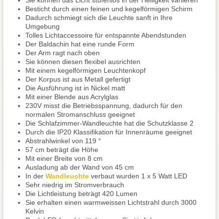
Sie können das Licht stufenlos in der Helligkeit variieren
Besticht durch einen feinen und kegelförmigen Schirm
Dadurch schmiegt sich die Leuchte sanft in Ihre
Umgebung
Tolles Lichtaccessoire für entspannte Abendstunden
Der Baldachin hat eine runde Form
Der Arm ragt nach oben
Sie können diesen flexibel ausrichten
Mit einem kegelförmigen Leuchtenkopf
Der Korpus ist aus Metall gefertigt
Die Ausführung ist in Nickel matt
Mit einer Blende aus Acrylglas
230V misst die Betriebsspannung, dadurch für den
normalen Stromanschluss geeignet
Die Schlafzimmer-Wandleuchte hat die Schutzklasse 2
Durch die IP20 Klassifikation für Innenräume geeignet
Abstrahlwinkel von 119 °
57 cm beträgt die Höhe
Mit einer Breite von 8 cm
Ausladung ab der Wand von 45 cm
In der
Wandleuchte
verbaut wurden 1 x 5 Watt LED
Sehr niedrig im Stromverbrauch
Die Lichtleistung beträgt 420 Lumen
Sie erhalten einen warmweissen Lichtstrahl durch 3000
Kelvin