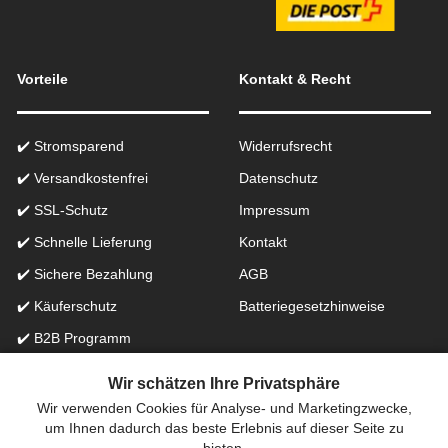
Vorteile
Kontakt & Recht
✔️ Stromsparend
Widerrufsrecht
✔️ Versandkostenfrei
Datenschutz
✔️ SSL-Schutz
Impressum
✔️ Schnelle Lieferung
Kontakt
✔️ Sichere Bezahlung
AGB
✔️ Käuferschutz
Batteriegesetzhinweise
✔️ B2B Programm
✔️ Schneller Support
Wir schätzen Ihre Privatsphäre
Wir verwenden Cookies für Analyse- und Marketingzwecke,
Onlinefachhandel in der Schweiz für Beleuchtung seit 2012 |
um Ihnen dadurch das beste Erlebnis auf dieser Seite zu