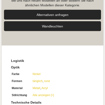
bei uns nach neuen Modellen an oder stöbern Sie nach
ähnlichen Modellen dieser Kategorie.
Alternativen anfragen
Wand­leuchten
Logistik
Optik
Farbe
Nickel
Formen
länglich
,
rund
Material
Metall
,
Acryl
Stilrichtung
Alle anzeigen [+]
Technische Details