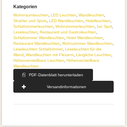
Kategorien
Wohnraum­leuchten
,
LED Leuchten
,
Wand­leuchten
,
Strahler und Spots
,
LED Wandleuchten
,
Hotelleuchten
,
Schlafzimmer­leuchten
,
Wohnzimmer­leuchten
,
1er Spot
,
Leseleuchten
,
Restaurant und Gastroleuchten
,
Schlafzimmer Wandleuchten
,
Hotel Wandleuchten
,
Restaurant Wandleuchten
,
Wohnzimmer Wandleuchten
,
Leseleuchten Schlafzimmer
,
Leseleuchten für die
Wand
,
Wandleuchten mit Flexarm
,
Längliche Leuchten
,
Höhenverstellbare Leuchten
,
Höhenverstellbare
Wandleuchten
PDF-Datenblatt herunterladen
Versandinformationen