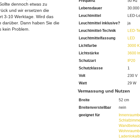
Frequenz
50 Hz
Sie haben bei uns 5 Jahre Ga
Sollte dennoch etwas zu
Bei Fragen, kontaktieren Sie
Lebensdauer
30.000
ück und wir ersetzen die
Erkundigen Sie sich bei höh
Leuchtmittel
LED-Le
ert 3-10 Werktage. Wird das
Wir freuen uns auf Ihre Anf
ie darüber. Dann haben Sie die
Leuchtmittel inklusive?
ja
s kein Problem.
Leuchtmittel-Technik
LED-Te
Leuchtmittelfassung
LED
Lichtfarbe
3000 K
Lichtstärke
3600 l
Schutzart
IP20
Schutzklasse
1
Volt
230 V
Watt
29 W
Vermassung und Nutzen
Breite
52 cm
Breitenverstellbar
nein
geeignet für
Innenraumb
Schlafzimme
Wandbeleuc
Wohnraumbe
Ladenlokalb