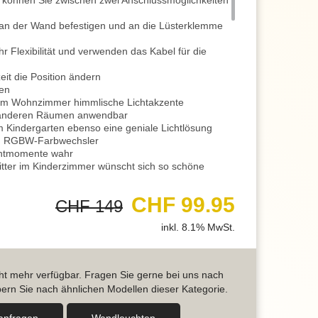
 können Sie zwischen zwei Anschlussmöglichkeiten
an der Wand befestigen und an die Lüsterklemme
 Flexibilität und verwenden das Kabel für die
eit die Position ändern
sen
e im Wohnzimmer himmlische Lichtakzente
n anderen Räumen anwendbar
im Kindergarten ebenso eine geniale Lichtlösung
len RGBW-Farbwechsler
chtmomente wahr
itter im Kinderzimmer wünscht sich so schöne
sorgt eine Fernbedienung
CHF 99.95
CHF 149
nthalten
r ausgerüstet
inkl. 8.1% MwSt.
ufenlos regulieren
eleuchtung
n Höhle eine schöne Lichtidee
en eignet sich eine mittlere Einstellung
icht mehr verfügbar. Fragen Sie gerne bei uns nach
auch eine schöne Lichtbegleitung
ern Sie nach ähnlichen Modellen dieser Kategorie.
tellung kann als Nachtlicht dienen
t dieser Beleuchtung, um Ihren Alltag zu verschönern