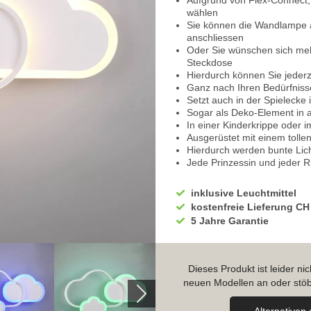
Aufgrund von Flex-Connect,
wählen
Sie können die Wandlampe 
anschliessen
Oder Sie wünschen sich mehr
Steckdose
Hierdurch können Sie jederz
Ganz nach Ihren Bedürfnis
Setzt auch in der Spieleck
Sogar als Deko-Element i
In einer Kinderkrippe oder 
Ausgerüstet mit einem tol
Hierdurch werden bunte Li
Jede Prinzessin und jeder R
Lichtmomente
Für eine leichte Steuerung 
inklusive Leuchtmittel
Diese ist im Lieferumfang e
kostenfreie Lieferung CH
Zusätzlich mit einem Dimme
5 Jahre Garantie
Sie können die Helligkeit st
Tagsüber eine tolle Zusatzb
Auch in einer selbstgebaute
Abends um zur Ruhe zu komm
Dieses Produkt ist leider n
Beim Hören eines Hörbuchs 
neuen Modellen an oder stöb
Eine ganz niedrige Lichteins
Nutzen Sie die Vielfältigkei