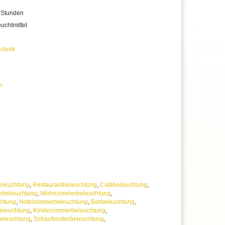
rantie, statt der üblichen 2 Jahre
 uns jederzeit
 Stunden
erer Artikelanzahl nach Mengenrabatten
uchtmittel
ragen
chnik
m
eleuchtung
,
Restaurantbeleuchtung
,
Cafébeleuchtung
,
rbeleuchtung
,
Wohnzimmerbeleuchtung
,
htung
,
Hotelzimmerbeleuchtung
,
Barbeleuchtung
,
leuchtung
,
Kinderzimmerbeleuchtung
,
eleuchtung
,
Schaufensterbeleuchtung
,