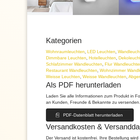
Kategorien
Wohnraum­leuchten
,
LED Leuchten
,
Wand­leuch
Dimmbare Leuchten
,
Hotelleuchten
,
Dekoleuch
Schlafzimmer Wandleuchten
,
Flur Wandleuchte
Restaurant Wandleuchten
,
Wohnzimmer Wandl
Weisse Leuchten
,
Weisse Wandleuchten
,
Abger
Als PDF herunterladen
Laden Sie alle Informationen zum Produkt in F
an Kunden, Freunde & Bekannte zu versenden
PDF-Datenblatt herunterladen
Versandkosten & Versandda
Der Versand ist kostenfrei. Ihre Bestellung wird