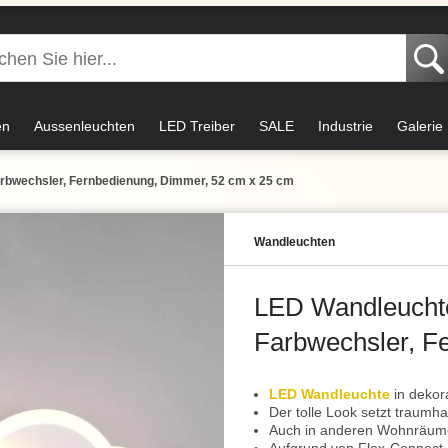
en
Aussenleuchten
LED Treiber
SALE
Industrie
Galerie
bwechsler, Fernbedienung, Dimmer, 52 cm x 25 cm
Wand­leuchten
LED Wandleucht
Farbwechsler, F
cm x 25 cm
LED Wandleuchte
in dekor
Der tolle Look setzt traumha
Auch in anderen Wohnräume