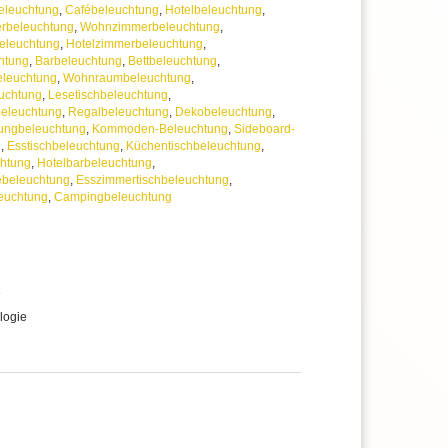
eleuchtung
,
Cafébeleuchtung
,
Hotelbeleuchtung
,
rbeleuchtung
,
Wohnzimmerbeleuchtung
,
eleuchtung
,
Hotelzimmerbeleuchtung
,
htung
,
Barbeleuchtung
,
Bettbeleuchtung
,
eleuchtung
,
Wohnraumbeleuchtung
,
uchtung
,
Lesetischbeleuchtung
,
beleuchtung
,
Regalbeleuchtung
,
Dekobeleuchtung
,
ungbeleuchtung
,
Kommoden-Beleuchtung
,
Sideboard-
g
,
Esstischbeleuchtung
,
Küchentischbeleuchtung
,
chtung
,
Hotelbarbeleuchtung
,
ebeleuchtung
,
Esszimmertischbeleuchtung
,
euchtung
,
Campingbeleuchtung
e
logie