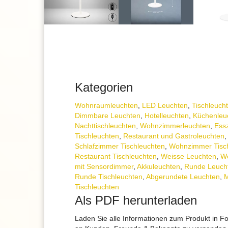
Kategorien
Wohnraum­leuchten
,
LED Leuchten
,
Tisch­leuch
Dimmbare Leuchten
,
Hotelleuchten
,
Küchenleu
Nachttisch­leuchten
,
Wohnzimmer­leuchten
,
Essz
Tischleuchten
,
Restaurant und Gastroleuchten
Schlafzimmer Tischleuchten
,
Wohnzimmer Tisc
Restaurant Tischleuchten
,
Weisse Leuchten
,
We
mit Sensordimmer
,
Akkuleuchten
,
Runde Leuch
Runde Tischleuchten
,
Abgerundete Leuchten
,
M
Tischleuchten
Als PDF herunterladen
Laden Sie alle Informationen zum Produkt in F