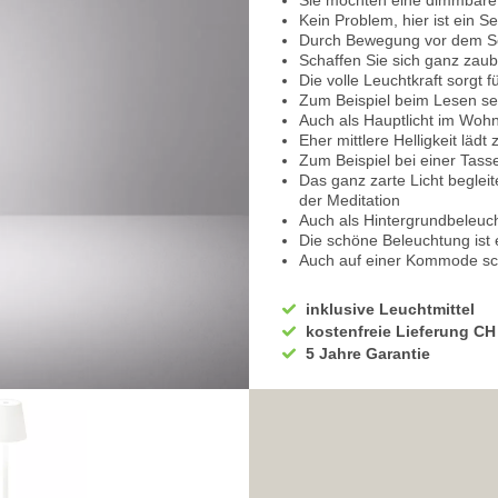
Sie möchten eine dimmbare
Kein Problem, hier ist ein 
Durch Bewegung vor dem Se
Schaffen Sie sich ganz za
Die volle Leuchtkraft sorgt 
Zum Beispiel beim Lesen s
Auch als Hauptlicht im Wo
Eher mittlere Helligkeit lä
Zum Beispiel bei einer Tas
Das ganz zarte Licht beglei
der Meditation
Auch als Hintergrundbeleu
Die schöne Beleuchtung ist ei
Auch auf einer Kommode sc
Die
Schlafzimmer Tischle
Integriert ist ein praktischer
inklusive Leuchtmittel
Somit können Sie die Esszim
kostenfreie Lieferung CH
Keine Steckdose muss in de
5 Jahre Garantie
Auch Stolpern über ein Kabe
Die dimmbare Tischleuchte
Einfach mit einem USB-Ansc
aufladen
Die Aufladedauer misst 6 St
Mit einer langen Laufzeit v
Hält einem Betriebsabend i