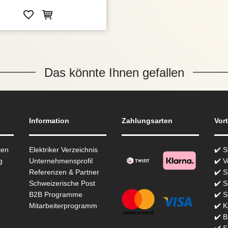
Das könnte Ihnen gefallen
Information
Zahlungsarten
Vort
ten
Elektriker Verzeichnis
✔️ 
g
Unternehmensprofil
✔️ V
Referenzen & Partner
✔️ 
Schweizerische Post
✔️ S
B2B Programme
✔️ S
Mitarbeiterprogramm
✔️ K
✔️ 