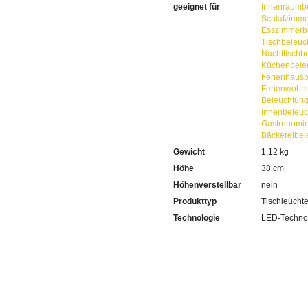
geeignet für
Innenraumb
Schlafzimme
Esszimmerb
Tischbeleuc
Nachttischb
Küchenbele
Ferienhaus
Ferienwohn
Beleuchtun
Innenbeleu
Gastronomi
Bäckereibel
Gewicht
1,12 kg
Höhe
38 cm
Höhenverstellbar
nein
Produkttyp
Tischleucht
Technologie
LED-Techno