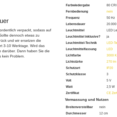
.
80 CRI beträgt die Farbwie
Farbwiedergabe
80 CRI
Die Farben sehen Sie abends 
Sehr hohe Lebensdauer von
Fernbedienung
nein
Sie haben bei uns 5 Jahre Ga
Frequenz
50 Hz
uer
Bei Fragen, kontaktieren Sie
Lebensdauer
20.000
Erkundigen Sie sich bei höh
Wir freuen uns auf Ihre Anf
 ordentlich verpackt, sodass auf
Leuchtmittel
LED Le
Sollte dennoch etwas zu
Leuchtmittel inklusive?
ja
ück und wir ersetzen die
Leuchtmittel-Technik
LED-Te
ert 3-10 Werktage. Wird das
Leuchtmittelfassung
LED
ie darüber. Dann haben Sie die
Lichtfarbe
3000 K
s kein Problem.
Lichtstärke
270 lm
Schutzart
IP20
Schutzklasse
3
Volt
5 V
Watt
2,5 W
Zertifikat
CE Zert
Vermassung und Nutzen
Breitenverstellbar
nein
Durchmesser
12 cm