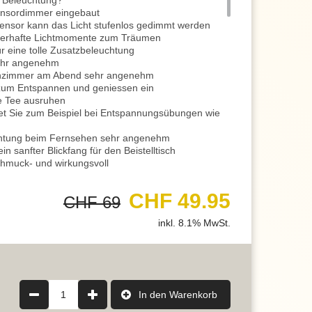
 Beleuchtung?
Sensordimmer eingebaut
nsor kann das Licht stufenlos gedimmt werden
uberhafte Lichtmomente zum Träumen
für eine tolle Zusatzbeleuchtung
ehr angenehm
hnzimmer am Abend sehr angenehm
dt zum Entspannen und geniessen ein
se Tee ausruhen
tet Sie zum Beispiel bei Entspannungsübungen wie
chtung beim Fernsehen sehr angenehm
n sanfter Blickfang für den Beistelltisch
hmuck- und wirkungsvoll
uchte
bietet Ihnen eine blendfreie Beleuchtung
 Akku
CHF 49.95
CHF 69
mer Tischleuchte überall platzieren
r Nähe sein
inkl. 8.1% MwSt.
l ist somit ausgeschlossen
 kann über USB aufgeladen werden
hluss, wie zum Beispiel am PC, verbinden und
unden, somit über Nacht direkt wieder aufgeladen
on 10 Stunden
1
In den Warenkorb
m Restaurant stand