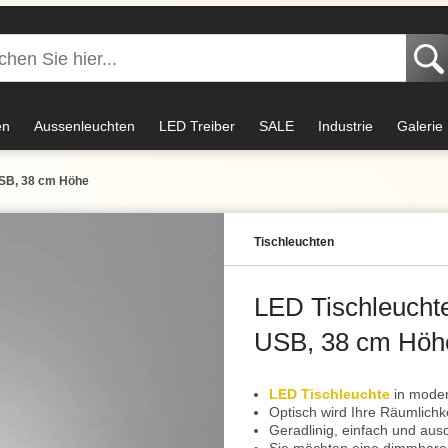
en
Aussenleuchten
LED Treiber
SALE
Industrie
Galerie
USB, 38 cm Höhe
Tisch­leuchten
LED Tischleucht
USB, 38 cm Höh
LED Tischleuchte
in mode
Optisch wird Ihre Räumlichke
Geradlinig, einfach und aus