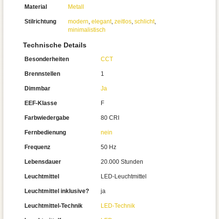
Material
Metall
Stilrichtung
modern
,
elegant
,
zeitlos
,
schlicht
,
minimalistisch
Technische Details
Besonderheiten
CCT
Brennstellen
1
Dimmbar
Ja
EEF-Klasse
F
Farbwiedergabe
80 CRI
Fernbedienung
nein
Frequenz
50 Hz
Lebensdauer
20.000 Stunden
Leuchtmittel
LED-Leuchtmittel
Leuchtmittel inklusive?
ja
Leuchtmittel-Technik
LED-Technik