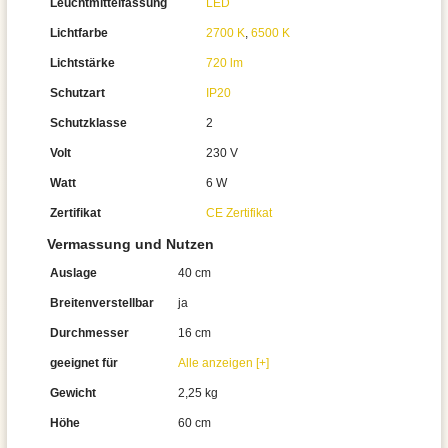
Leuchtmittelfassung
LED
Lichtfarbe
2700 K
,
6500 K
Lichtstärke
720 lm
Schutzart
IP20
Schutzklasse
2
Volt
230 V
Watt
6 W
Zertifikat
CE Zertifikat
Vermassung und Nutzen
Auslage
40 cm
Breitenverstellbar
ja
Durchmesser
16 cm
geeignet für
Alle anzeigen [+]
Gewicht
2,25 kg
Höhe
60 cm