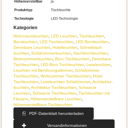
Höhenverstellbar
ja
Produkttyp
Tischleuchte
Technologie
LED-Technologie
Kategorien
Wohnraum­leuchten
,
LED Leuchten
,
Tisch­leuchten
,
Büroleuchten
,
LED Tischleuchten
,
LED Büroleuchten
,
Dimmbare Leuchten
,
Hotelleuchten
,
Schreibtisch­
leuchten
,
Schlafzimmer­leuchten
,
Nachttisch­leuchten
,
Wohnzimmer­leuchten
,
Büro Tischleuchten
,
Dimmbare
Tischleuchten
,
LED Büro Tischleuchten
,
Leseleuchten
,
Leuchten mit Berührungsdimmer
,
Schlafzimmer
Tischleuchten
,
Wohnzimmer Tischleuchten
,
Hotel
Tischleuchten
,
Leseleuchten Schlafzimmer
,
Architektur­
leuchten
,
Architektur Tischleuchten
,
Schwarze
Leuchten
,
Schwarze Tischleuchten
,
Tischleuchten mit
Flexarm
,
Höhenverstellbare Leuchten
,
Höhenverstellbare Tischleuchten
PDF-Datenblatt herunterladen
Versandinformationen