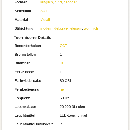
Formen
länglich
,
rund
,
gebogen
Kollektion
Skal
Material
Metall
Stilrichtung
modern
,
dekorativ
,
elegant
,
wohnlich
Technische Details
Besonderheiten
CCT
Brennstellen
1
Dimmbar
Ja
EEF-Klasse
F
Farbwiedergabe
80 CRI
Fernbedienung
nein
Frequenz
50 Hz
Lebensdauer
20.000 Stunden
Leuchtmittel
LED-Leuchtmittel
Leuchtmittel inklusive?
ja