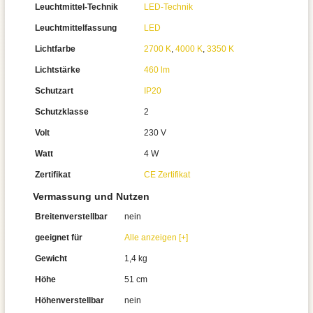
Leuchtmittel-Technik
LED-Technik
Leuchtmittelfassung
LED
Lichtfarbe
2700 K
,
4000 K
,
3350 K
Lichtstärke
460 lm
Schutzart
IP20
Schutzklasse
2
Volt
230 V
Watt
4 W
Zertifikat
CE Zertifikat
Vermassung und Nutzen
Breitenverstellbar
nein
geeignet für
Alle anzeigen [+]
Gewicht
1,4 kg
Höhe
51 cm
Höhenverstellbar
nein