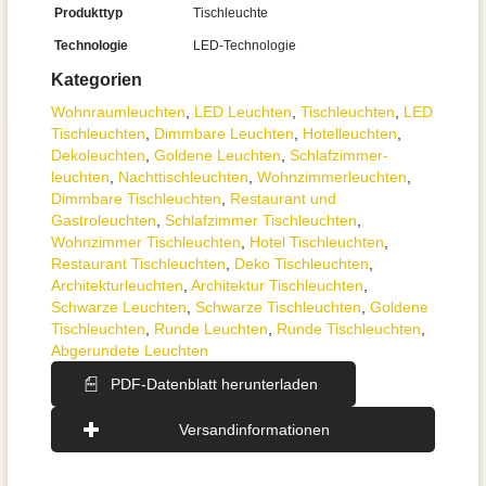
Produkttyp
Tischleuchte
Technologie
LED-Technologie
Kategorien
Wohnraum­leuchten
,
LED Leuchten
,
Tisch­leuchten
,
LED
Tischleuchten
,
Dimmbare Leuchten
,
Hotelleuchten
,
Dekoleuchten
,
Goldene Leuchten
,
Schlafzimmer­
leuchten
,
Nachttisch­leuchten
,
Wohnzimmer­leuchten
,
Dimmbare Tischleuchten
,
Restaurant und
Gastroleuchten
,
Schlafzimmer Tischleuchten
,
Wohnzimmer Tischleuchten
,
Hotel Tischleuchten
,
Restaurant Tischleuchten
,
Deko Tischleuchten
,
Architektur­leuchten
,
Architektur Tischleuchten
,
Schwarze Leuchten
,
Schwarze Tischleuchten
,
Goldene
Tischleuchten
,
Runde Leuchten
,
Runde Tischleuchten
,
Abgerundete Leuchten
PDF-Datenblatt herunterladen
Versandinformationen