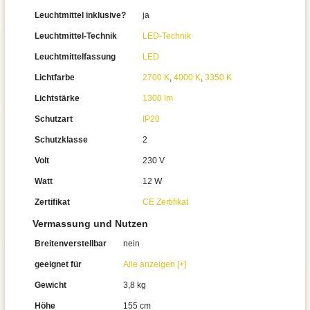
Leuchtmittel inklusive?
ja
Leuchtmittel-Technik
LED-Technik
Leuchtmittelfassung
LED
Lichtfarbe
2700 K
,
4000 K
,
3350 K
Lichtstärke
1300 lm
Schutzart
IP20
Schutzklasse
2
Volt
230 V
Watt
12 W
Zertifikat
CE Zertifikat
Vermassung und Nutzen
Breitenverstellbar
nein
geeignet für
Alle anzeigen [+]
Gewicht
3,8 kg
Höhe
155 cm