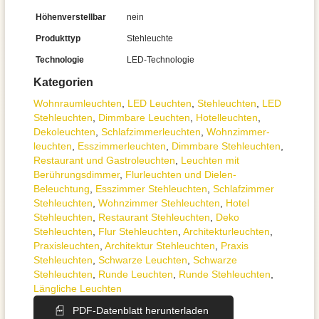
Höhenverstellbar
nein
Produkttyp
Stehleuchte
Technologie
LED-Technologie
Kategorien
Wohnraum­leuchten
,
LED Leuchten
,
Stehleuchten
,
LED
Stehleuchten
,
Dimmbare Leuchten
,
Hotelleuchten
,
Dekoleuchten
,
Schlafzimmer­leuchten
,
Wohnzimmer­
leuchten
,
Esszimmer­­leuchten
,
Dimmbare Stehleuchten
,
Restaurant und Gastroleuchten
,
Leuchten mit
Berührungsdimmer
,
Flurleuchten und Dielen-
Beleuchtung
,
Esszimmer Stehleuchten
,
Schlafzimmer
Stehleuchten
,
Wohnzimmer Stehleuchten
,
Hotel
Stehleuchten
,
Restaurant Stehleuchten
,
Deko
Stehleuchten
,
Flur Stehleuchten
,
Architektur­leuchten
,
Praxisleuchten
,
Architektur Stehleuchten
,
Praxis
Stehleuchten
,
Schwarze Leuchten
,
Schwarze
Stehleuchten
,
Runde Leuchten
,
Runde Stehleuchten
,
Längliche Leuchten
PDF-Datenblatt herunterladen