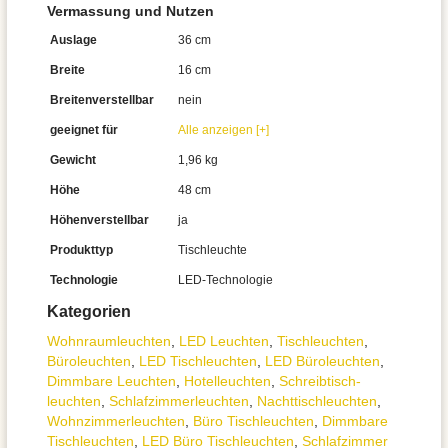
Vermassung und Nutzen
Auslage
36 cm
Breite
16 cm
Breitenverstellbar
nein
geeignet für
Alle anzeigen [+]
Gewicht
1,96 kg
Höhe
48 cm
Höhenverstellbar
ja
Produkttyp
Tischleuchte
Technologie
LED-Technologie
Kategorien
Wohnraum­leuchten
,
LED Leuchten
,
Tisch­leuchten
,
Büroleuchten
,
LED Tischleuchten
,
LED Büroleuchten
,
Dimmbare Leuchten
,
Hotelleuchten
,
Schreibtisch­
leuchten
,
Schlafzimmer­leuchten
,
Nachttisch­leuchten
,
Wohnzimmer­leuchten
,
Büro Tischleuchten
,
Dimmbare
Tischleuchten
,
LED Büro Tischleuchten
,
Schlafzimmer