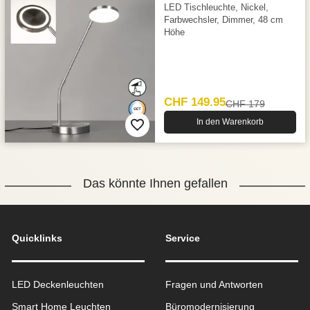
LED Tischleuchte, Nickel,
Farbwechsler, Dimmer, 48 cm
Höhe
CHF 149.95
CHF 179
In den Warenkorb
Das könnte Ihnen gefallen
Quicklinks
Service
LED Deckenleuchten
Fragen und Antworten
Smart Home Leuchten
Büromodernisierung