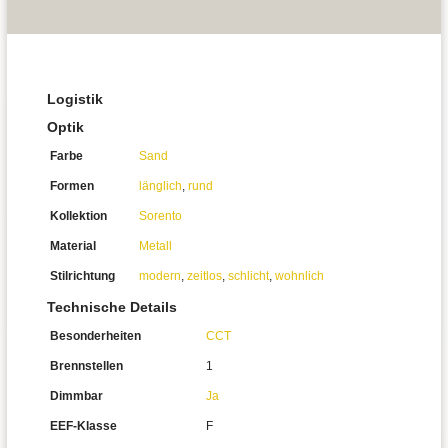
Logistik
Optik
Farbe
Sand
Formen
länglich
,
rund
Kollektion
Sorento
Material
Metall
Stilrichtung
modern
,
zeitlos
,
schlicht
,
wohnlich
Technische Details
Besonderheiten
CCT
Brennstellen
1
Dimmbar
Ja
EEF-Klasse
F