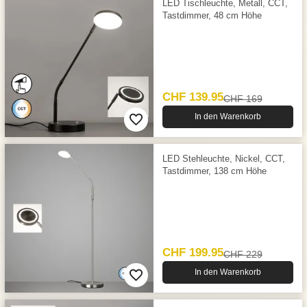
LED Tischleuchte, Metall, CCT,
Tastdimmer, 48 cm Höhe
CHF 139.95
CHF 169
In den Warenkorb
LED Stehleuchte, Nickel, CCT,
Tastdimmer, 138 cm Höhe
CHF 199.95
CHF 229
In den Warenkorb