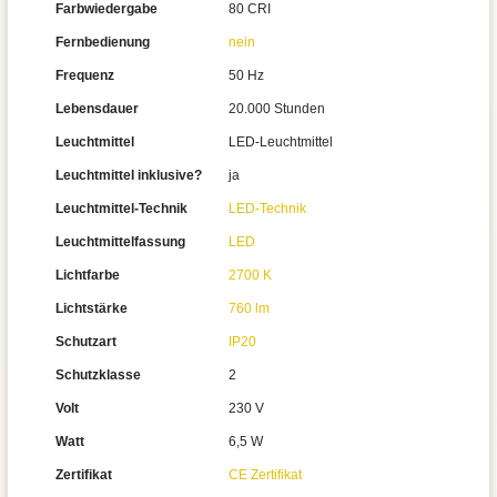
Farbwiedergabe
80 CRI
Fernbedienung
nein
Frequenz
50 Hz
Lebensdauer
20.000 Stunden
Leuchtmittel
LED-Leuchtmittel
Leuchtmittel inklusive?
ja
Leuchtmittel-Technik
LED-Technik
Leuchtmittelfassung
LED
Lichtfarbe
2700 K
Lichtstärke
760 lm
Schutzart
IP20
Schutzklasse
2
Volt
230 V
Watt
6,5 W
Zertifikat
CE Zertifikat