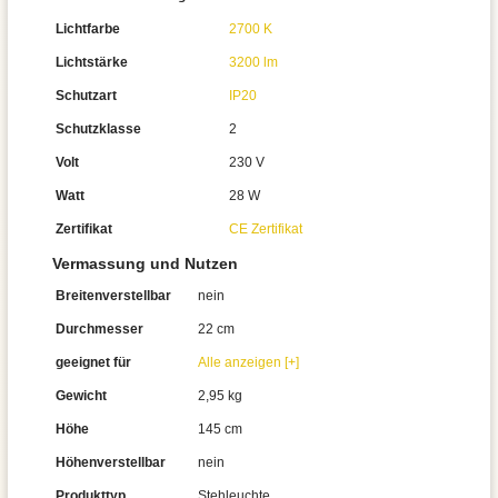
Lichtfarbe
2700 K
Lichtstärke
3200 lm
Schutzart
IP20
Schutzklasse
2
Volt
230 V
Watt
28 W
Zertifikat
CE Zertifikat
Vermassung und Nutzen
Breitenverstellbar
nein
Durchmesser
22 cm
geeignet für
Alle anzeigen [+]
Gewicht
2,95 kg
Höhe
145 cm
Höhenverstellbar
nein
Produkttyp
Stehleuchte