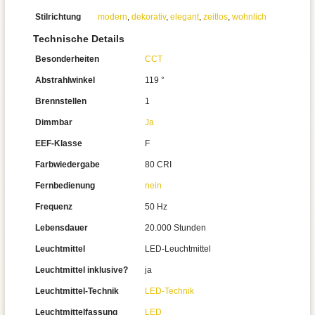
Stilrichtung
modern
,
dekorativ
,
elegant
,
zeitlos
,
wohnlich
Technische Details
Besonderheiten
CCT
Abstrahlwinkel
119 °
Brennstellen
1
Dimmbar
Ja
EEF-Klasse
F
Farbwiedergabe
80 CRI
Fernbedienung
nein
Frequenz
50 Hz
Lebensdauer
20.000 Stunden
Leuchtmittel
LED-Leuchtmittel
Leuchtmittel inklusive?
ja
Leuchtmittel-Technik
LED-Technik
Leuchtmittelfassung
LED