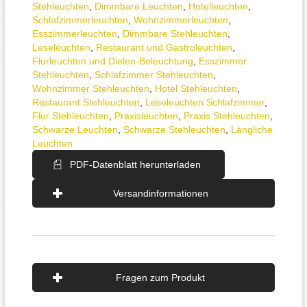
Stehleuchten
,
Dimmbare Leuchten
,
Hotelleuchten
,
Schlafzimmer­leuchten
,
Wohnzimmer­leuchten
,
Esszimmer­­leuchten
,
Dimmbare Stehleuchten
,
Leseleuchten
,
Restaurant und Gastroleuchten
,
Flurleuchten und Dielen-Beleuchtung
,
Esszimmer
Stehleuchten
,
Schlafzimmer Stehleuchten
,
Wohnzimmer Stehleuchten
,
Hotel Stehleuchten
,
Restaurant Stehleuchten
,
Leseleuchten Schlafzimmer
,
Flur Stehleuchten
,
Praxisleuchten
,
Praxis Stehleuchten
,
Schwarze Leuchten
,
Schwarze Stehleuchten
,
Längliche
Leuchten
PDF-Datenblatt herunterladen
Versandinformationen
Fragen zum Produkt