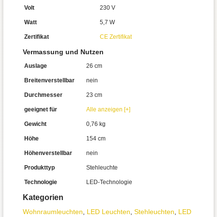
Volt
230 V
Watt
5,7 W
Zertifikat
CE Zertifikat
Vermassung und Nutzen
Auslage
26 cm
Breitenverstellbar
nein
Durchmesser
23 cm
geeignet für
Alle anzeigen [+]
Gewicht
0,76 kg
Höhe
154 cm
Höhenverstellbar
nein
Produkttyp
Stehleuchte
Technologie
LED-Technologie
Kategorien
Wohnraum­leuchten
,
LED Leuchten
,
Stehleuchten
,
LED