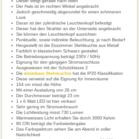
Dieser steigt gerade nach oben
Der Hals ist im rechten Winkel angebracht
Jedoch geschmeidig abgerundet für einen schöneren
Look
Daran ist der zylindrische Leuchtenkopf befestigt
Dieser hat den Strahler an der Unterseite angebracht
Sie können den Leuchtenkopf ausrichten
Punktuelle, sowie indirekte Beleuchtung, je nach Bedarf
Hergestellt ist die Esszimmer Stehleuchte aus Metall
Farblich in klassischem Schwarz gestaltet
Die Betriebsspannung beträgt 230V / 50Hz
Eignung für den gängigen Stromanschluss
Ausgewiesen mit der Schutzklasse 2
Die
dimmbare Stehleuchte
hat die IP20 Klassifikation
Diese verweist auf die Eignung für Innenräume
154 cm misst die Höhe
Mit einer Ausladung von 26 cm
Der Durchmesser beträgt 23 cm
1 x 6 Watt LED ist hier verbaut
Sehr gering im Stromverbrauch
Die Lichtleistung misst 730 Lumen
Warmweisses Licht erhalten Sie durch 3000 Kelvin
80 CRI beträgt die Farbwiedergabe
Das Farbspektrum sehen Sie am Abend in voller
Natürlichkeit