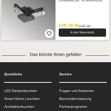
Pendelleuchte, Schienensystem,
3 cm x 3 cm
CHF 29.95
CHF 36
In den Warenkorb
Das könnte Ihnen gefallen
Quicklinks
Service
LED Deckenleuchten
Fragen und Antworten
Smart Home Leuchten
Büromodernisierung
Architekturleuchten
Partnerprogramm